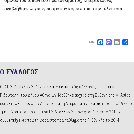
ομίλου του ισπανικού πρωταθλήματος, Μπαρτσελόνα,
αναβλήθηκε λόγω κρουσμάτων κορωνοϊού στην τελευταία.
Facebo
Mast
Ema
Μ
SHARE
Ο ΣΥΛΛΟΓΟΣ
Ο Ο Γ.Σ. Απόλλων Σμύρνης είναι γυμναστικός σύλλογος με έδρα στη
Ριζούπολη, του Δήμου Αθηναίων. Ιδρύθηκε αρχικά στη Σμύρνη της Μ. Ασίας
και μεταφέρθηκε στην Αθήνα κατά τη Μικρασιατική Καταστροφή το 1922. Το
Τμήμα Υδατοσφαίρισης του ΓΣ Απόλλων Σμύρνης ιδρύθηκε το 2013 και
συμμετείχε για πρώτη φορά στο πρωτάθλημα της Γ’ Εθνικής το 2014.