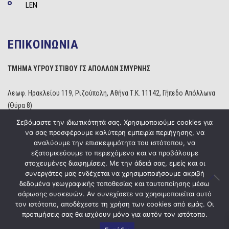
LEN
ΕΠΙΚΟΙΝΩΝΙΑ
ΤΜΗΜΑ ΥΓΡΟΥ ΣΤΙΒΟΥ ΓΣ ΑΠΟΛΛΩΝ ΣΜΥΡΝΗΣ
Λεωφ. Ηρακλείου 119, Ριζούπολη, Αθήνα Τ.Κ. 11142, Γήπεδο Απόλλωνα
(Θύρα 8)
Τηλέφωνο: 210 2529234
Σεβόμαστε την ιδιωτικότητά σας. Χρησιμοποιούμε cookies για
Email:
info@apollonwaterpolo.gr
να σας προσφέρουμε καλύτερη εμπειρία περιήγησης, να
Site:
www.apollonwaterpolo.gr
αναλύουμε την επισκεψιμότητα του ιστότοπου, να
εξατομικεύουμε το περιεχόμενο και να προβάλουμε
στοχευμένες διαφημίσεις. Με την άδειά σας, εμείς και οι
συνεργάτες μας ενδέχεται να χρησιμοποιήσουμε ακριβή
δεδομένα γεωγραφικής τοποθεσίας και ταυτοποίησης μέσω
σάρωσης συσκευών. Αν συνεχίσετε να χρησιμοποιείται αυτό
Copyright © 2020
ΓΣ Απόλλων Σμύρνης
Powered by
Five Media
τον ιστότοπο, αποδέχεστε τη χρήση των cookies από εμάς. Οι
προτιμήσεις σας θα ισχύουν μόνο για αυτόν τον ιστότοπο.