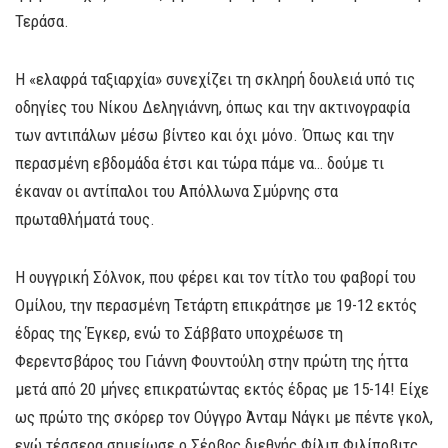
Τεράσα.
Η «ελαφρά ταξιαρχία» συνεχίζει τη σκληρή δουλειά υπό τις
οδηγίες του Νίκου Δεληγιάννη, όπως και την ακτινογραφία
των αντιπάλων μέσω βίντεο και όχι μόνο. Όπως και την
περασμένη εβδομάδα έτσι και τώρα πάμε να… δούμε τι
έκαναν οι αντίπαλοι του Απόλλωνα Σμύρνης στα
πρωταθλήματά τους.
Η ουγγρική Σόλνοκ, που φέρει και τον τίτλο του φαβορί του
Ομίλου, την περασμένη Τετάρτη επικράτησε με 19-12 εκτός
έδρας της Έγκερ, ενώ το Σάββατο υποχρέωσε τη
Φερεντσβάρος του Γιάννη Φουντούλη στην πρώτη της ήττα
μετά από 20 μήνες επικρατώντας εκτός έδρας με 15-14! Είχε
ως πρώτο της σκόρερ τον Ούγγρο Άνταμ Νάγκι με πέντε γκολ,
ενώ τέσσερα σημείωσε ο Σέρβος διεθνής Φίλιπ Φιλίποβιτς.