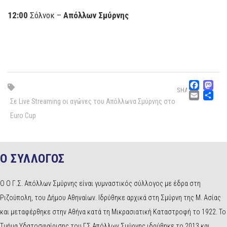
12:00
Σόλνοκ –
Απόλλων Σμύρνης
Fac
M
SHARE
Emai
Μ
Σε Live Streaming οι αγώνες του Απόλλωνα Σμύρνης στο
Euro Cup
Ο ΣΥΛΛΟΓΟΣ
Ο Ο Γ.Σ. Απόλλων Σμύρνης είναι γυμναστικός σύλλογος με έδρα στη
Ριζούπολη, του Δήμου Αθηναίων. Ιδρύθηκε αρχικά στη Σμύρνη της Μ. Ασίας
και μεταφέρθηκε στην Αθήνα κατά τη Μικρασιατική Καταστροφή το 1922. Το
Τμήμα Υδατοσφαίρισης του ΓΣ Απόλλων Σμύρνης ιδρύθηκε το 2013 και