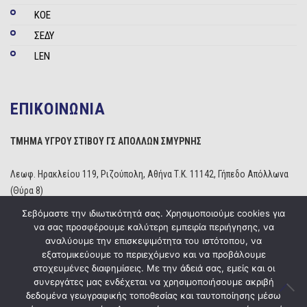
ΚΟΕ
ΣΕΔΥ
LEN
ΕΠΙΚΟΙΝΩΝΙΑ
ΤΜΗΜΑ ΥΓΡΟΥ ΣΤΙΒΟΥ ΓΣ ΑΠΟΛΛΩΝ ΣΜΥΡΝΗΣ
Λεωφ. Ηρακλείου 119, Ριζούπολη, Αθήνα Τ.Κ. 11142, Γήπεδο Απόλλωνα
(Θύρα 8)
Τηλέφωνο: 210 2529234
Σεβόμαστε την ιδιωτικότητά σας. Χρησιμοποιούμε cookies για
Email:
info@apollonwaterpolo.gr
να σας προσφέρουμε καλύτερη εμπειρία περιήγησης, να
Site:
www.apollonwaterpolo.gr
αναλύουμε την επισκεψιμότητα του ιστότοπου, να
εξατομικεύουμε το περιεχόμενο και να προβάλουμε
στοχευμένες διαφημίσεις. Με την άδειά σας, εμείς και οι
συνεργάτες μας ενδέχεται να χρησιμοποιήσουμε ακριβή
δεδομένα γεωγραφικής τοποθεσίας και ταυτοποίησης μέσω