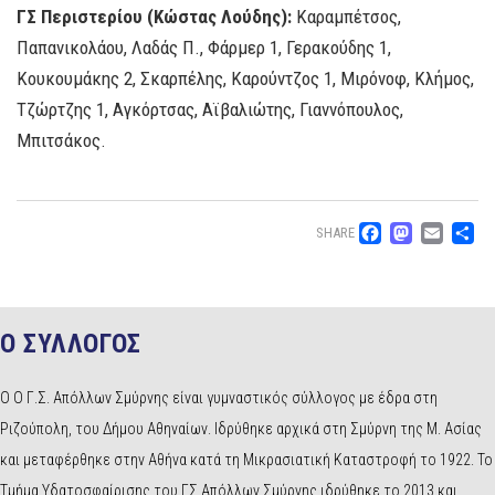
ΓΣ Περιστερίου (Κώστας Λούδης):
Καραμπέτσος,
Παπανικολάου, Λαδάς Π., Φάρμερ 1, Γερακούδης 1,
Κουκουμάκης 2, Σκαρπέλης, Καρούντζος 1, Μιρόνοφ, Κλήμος,
Τζώρτζης 1, Αγκόρτσας, Αϊβαλιώτης, Γιαννόπουλος,
Μπιτσάκος.
Facebo
Mast
Ema
Μ
SHARE
Ο ΣΥΛΛΟΓΟΣ
Ο Ο Γ.Σ. Απόλλων Σμύρνης είναι γυμναστικός σύλλογος με έδρα στη
Ριζούπολη, του Δήμου Αθηναίων. Ιδρύθηκε αρχικά στη Σμύρνη της Μ. Ασίας
και μεταφέρθηκε στην Αθήνα κατά τη Μικρασιατική Καταστροφή το 1922. Το
Τμήμα Υδατοσφαίρισης του ΓΣ Απόλλων Σμύρνης ιδρύθηκε το 2013 και