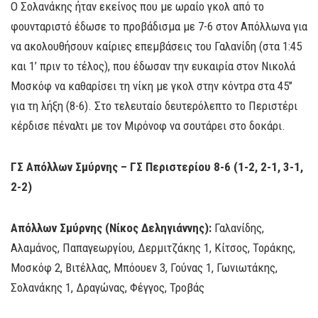
Ο Σολανάκης ήταν εκείνος που με ωραίο γκολ από το
φουνταριστό έδωσε το προβάδισμα με 7-6 στον Απόλλωνα για
να ακολουθήσουν καίριες επεμβάσεις του Γαλανίδη (στα 1:45
και 1’ πριν το τέλος), που έδωσαν την ευκαιρία στον Νικολά
Μοσκόφ να καθαρίσει τη νίκη με γκολ στην κόντρα στα 45’’
για τη λήξη (8-6). Στο τελευταίο δευτερόλεπτο το Περιστέρι
κέρδισε πέναλτι με τον Μιρόνοφ να σουτάρει στο δοκάρι.
ΓΣ Απόλλων Σμύρνης – ΓΣ Περιστερίου 8-6 (1-2, 2-1, 3-1,
2-2)
Απόλλων Σμύρνης (Νίκος Δεληγιάννης):
Γαλανίδης,
Αλαμάνος, Παπαγεωργίου, Δερμιτζάκης 1, Κίτσος, Τοράκης,
Μοσκόφ 2, Βιτέλλας, Μπόουεν 3, Γούνας 1, Γωνιωτάκης,
Σολανάκης 1, Δραγώνας, Φέγγος, Τροβάς