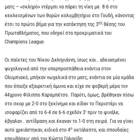
ματς – «σκληρό» ντέρμπι να πάρει τη νίκη με 8-6 στο
κεκλεισμένων των θυρών κολυμβητήριο στο Γουδή, κάνοντας
ης
έτσι το πρώτο βήμα για την κατάκτηση της 3
θέσης του
Πρωταθλήματος, που οδηγεί στα προκριματικά του
Champions League.
Οι παίκτες του Νίκου Δεληγιάννη, ίσως και… αδειασμένοι
ψυχολογικά από την υπερπροσπάθεια ενάντια στον
Ολυμπιακό, μπήκαν νωχελικά στο ματς, ενάντια σε μία ομάδα
που έπαιξε εξαιρετική άμυνα και είχε σε φοβερή μέρα τον
44χρονο Φίλιππο Καραμπέτσο. Παρότι, όμως, βρέθηκαν πίσω
στο σκορ με 2-0 στο ξεκίνημα και είδαν το Περιστέρι να
ισοφαρίζει από το 6-4 σε 6-6 σχεδόν 3’ πριν το φινάλε,
έβγαλαν… αντίδραση και έκαναν το 1-0 στη σειρά. Για να γίνει
ο
αυτό χρειάστηκαν, ειδικά στο 4
οκτάλεπτο, και σπουδαίες
επεμβάσεις από τον Κώστα Γαλανίδη.