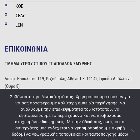
ΚΟΕ
ΣΕΔΥ
LEN
ΕΠΙΚΟΙΝΩΝΙΑ
ΤΜΗΜΑ ΥΓΡΟΥ ΣΤΙΒΟΥ ΓΣ ΑΠΟΛΛΩΝ ΣΜΥΡΝΗΣ
Λεωφ. Ηρακλείου 119, Ριζούπολη, Αθήνα Τ.Κ. 11142, Γήπεδο Απόλλωνα
(Θύρα 8)
Τηλέφωνο: 210 2529234
Σεβόμαστε την ιδιωτικότητά σας. Χρησιμοποιούμε cookies για
Email:
info@apollonwaterpolo.gr
να σας προσφέρουμε καλύτερη εμπειρία περιήγησης, να
Site:
www.apollonwaterpolo.gr
αναλύουμε την επισκεψιμότητα του ιστότοπου, να
εξατομικεύουμε το περιεχόμενο και να προβάλουμε
στοχευμένες διαφημίσεις. Με την άδειά σας, εμείς και οι
συνεργάτες μας ενδέχεται να χρησιμοποιήσουμε ακριβή
δεδομένα γεωγραφικής τοποθεσίας και ταυτοποίησης μέσω