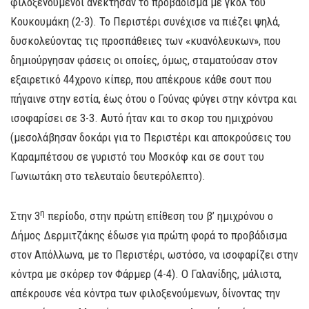
φιλοξενούμενοι ανέκτησαν το προβάδισμα με γκολ του
Κουκουμάκη (2-3). Το Περιστέρι συνέχισε να πιέζει ψηλά,
δυσκολεύοντας τις προσπάθειες των «κυανόλευκων», που
δημιούργησαν φάσεις οι οποίες, όμως, σταματούσαν στον
εξαιρετικό 44χρονο κίπερ, που απέκρουε κάθε σουτ που
πήγαινε στην εστία, έως ότου ο Γούνας φύγει στην κόντρα και
ισοφαρίσει σε 3-3. Αυτό ήταν και το σκορ του ημιχρόνου
(μεσολάβησαν δοκάρι για το Περιστέρι και αποκρούσεις του
Καραμπέτσου σε γυριστό του Μοσκόφ και σε σουτ του
Γωνιωτάκη στο τελευταίο δευτερόλεπτο).
η
Στην 3
περίοδο, στην πρώτη επίθεση του β’ ημιχρόνου ο
Δήμος Δερμιτζάκης έδωσε για πρώτη φορά το προβάδισμα
στον Απόλλωνα, με το Περιστέρι, ωστόσο, να ισοφαρίζει στην
κόντρα με σκόρερ τον Φάρμερ (4-4). Ο Γαλανίδης, μάλιστα,
απέκρουσε νέα κόντρα των φιλοξενούμενων, δίνοντας την