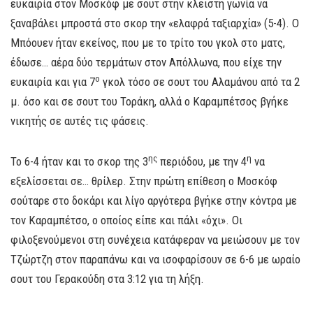
ευκαιρία στον Μοσκόφ με σουτ στην κλειστή γωνία να
ξαναβάλει μπροστά στο σκορ την «ελαφρά ταξιαρχία» (5-4). Ο
Μπόουεν ήταν εκείνος, που με το τρίτο του γκολ στο ματς,
έδωσε… αέρα δύο τερμάτων στον Απόλλωνα, που είχε την
ο
ευκαιρία και για 7
γκολ τόσο σε σουτ του Αλαμάνου από τα 2
μ. όσο και σε σουτ του Τοράκη, αλλά ο Καραμπέτσος βγήκε
νικητής σε αυτές τις φάσεις.
ης
η
Το 6-4 ήταν και το σκορ της 3
περιόδου, με την 4
να
εξελίσσεται σε… θρίλερ. Στην πρώτη επίθεση ο Μοσκόφ
σούταρε στο δοκάρι και λίγο αργότερα βγήκε στην κόντρα με
τον Καραμπέτσο, ο οποίος είπε και πάλι «όχι». Οι
φιλοξενούμενοι στη συνέχεια κατάφεραν να μειώσουν με τον
Τζώρτζη στον παραπάνω και να ισοφαρίσουν σε 6-6 με ωραίο
σουτ του Γερακούδη στα 3:12 για τη λήξη.