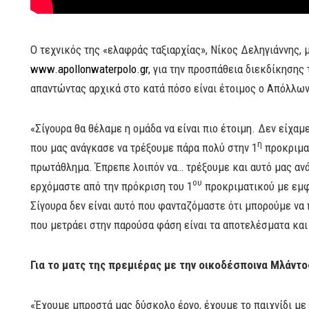
Ο τεχνικός της «ελαφράς ταξιαρχίας», Νίκος Δεληγιάννης, 
www.apollonwaterpolo.gr
, για την προσπάθεια διεκδίκησης
απαντώντας αρχικά στο κατά πόσο είναι έτοιμος ο Απόλλων
«Σίγουρα θα θέλαμε η ομάδα να είναι πιο έτοιμη. Δεν είχαμ
η
που μας ανάγκασε να τρέξουμε πάρα πολύ στην 1
προκριματ
πρωτάθλημα. Έπρεπε λοιπόν να… τρέξουμε και αυτό μας ανά
ου
ερχόμαστε από την πρόκριση του 1
προκριματικού με εμφ
Σίγουρα δεν είναι αυτό που φανταζόμαστε ότι μπορούμε να 
που μετράει στην παρούσα φάση είναι τα αποτελέσματα και
Για το ματς της πρεμιέρας με την οικοδέσποινα Μλάντο
«Έχουμε μπροστά μας δύσκολο έργο, έχουμε το παιχνίδι με