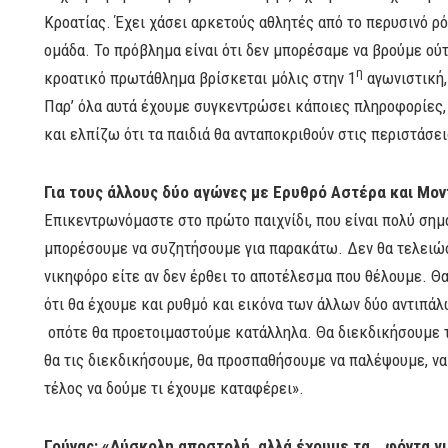
Κροατίας. Έχει χάσει αρκετούς αθλητές από το περυσινό ρό
ομάδα. Το πρόβλημα είναι ότι δεν μπορέσαμε να βρούμε ούτε 
η
κροατικό πρωτάθλημα βρίσκεται μόλις στην 1
αγωνιστική,
Παρ’ όλα αυτά έχουμε συγκεντρώσει κάποιες πληροφορίες, έ
και ελπίζω ότι τα παιδιά θα ανταποκριθούν στις περιστάσει
Για τους άλλους δύο αγώνες με Ερυθρό Αστέρα και Μον
Επικεντρωνόμαστε στο πρώτο παιχνίδι, που είναι πολύ σημα
μπορέσουμε να συζητήσουμε για παρακάτω. Δεν θα τελειώσει
νικηφόρο είτε αν δεν έρθει το αποτέλεσμα που θέλουμε. Θα
ότι θα έχουμε και ρυθμό και εικόνα των άλλων δύο αντιπά
οπότε θα προετοιμαστούμε κατάλληλα. Θα διεκδικήσουμε τ
θα τις διεκδικήσουμε, θα προσπαθήσουμε να παλέψουμε, να
τέλος να δούμε τι έχουμε καταφέρει».
Γούνας: «Δύσκολη αποστολή, αλλά έχουμε τα… φόντα γι