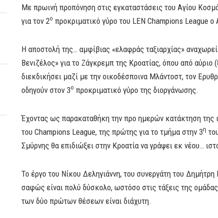
Με πρωινή προπόνηση στις εγκαταστάσεις του Αγίου Κοσμά
ο
για τον 2
προκριματικό γύρο του LEN Champions League o
Η αποστολή της… αμφίβιας «ελαφράς ταξιαρχίας» αναχωρεί 
Βενιζέλος» για το Ζάγκρεμπ της Κροατίας, όπου από αύριο (
διεκδικήσει μαζί με την οικοδέσποινα Μλάντοστ, τον Ερυθρ
ο
οδηγούν στον 3
προκριματικό γύρο της διοργάνωσης.
Έχοντας ως παρακαταθήκη την προ ημερών κατάκτηση της ι
η
του Champions League, της πρώτης για το τμήμα στην 3
του
Σμύρνης θα επιδιώξει στην Κροατία να γράψει εκ νέου… ιστ
Το έργο του Νίκου Δεληγιάννη, του συνεργάτη του Δημήτρ
σαφώς είναι πολύ δύσκολο, ωστόσο στις τάξεις της ομάδας 
των δύο πρώτων θέσεων είναι διάχυτη.