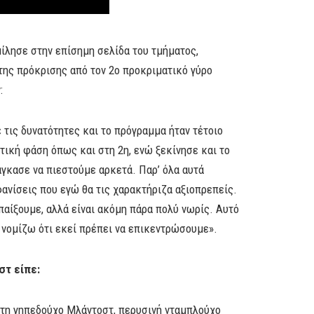
μίλησε στην επίσημη σελίδα του τμήματος,
 της πρόκρισης από τον 2ο προκριματικό γύρο
:
ε τις δυνατότητες και το πρόγραμμα ήταν τέτοιο
ική φάση όπως και στη 2η, ενώ ξεκίνησε και το
γκασε να πιεστούμε αρκετά. Παρ’ όλα αυτά
ανίσεις που εγώ θα τις χαρακτήριζα αξιοπρεπείς.
παίξουμε, αλλά είναι ακόμη πάρα πολύ νωρίς. Αυτό
 νομίζω ότι εκεί πρέπει να επικεντρώσουμε».
στ είπε:
 τη γηπεδούχο Μλάντοστ, περυσινή νταμπλούχο