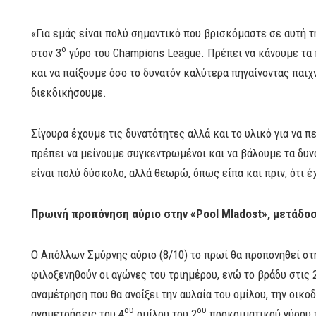
«Για εμάς είναι πολύ σημαντικό που βρισκόμαστε σε αυτή τ
ο
στον 3
γύρο του Champions League. Πρέπει να κάνουμε τα 
και να παίξουμε όσο το δυνατόν καλύτερα πηγαίνοντας παιχν
διεκδικήσουμε.
Σίγουρα έχουμε τις δυνατότητες αλλά και το υλικό για να 
πρέπει να μείνουμε συγκεντρωμένοι και να βάλουμε τα δυνα
είναι πολύ δύσκολο, αλλά θεωρώ, όπως είπα και πριν, ότι έ
Πρωινή προπόνηση αύριο στην «
Pool
Mladost
», μετάδο
Ο Απόλλων Σμύρνης αύριο (8/10) το πρωί θα προπονηθεί στ
φιλοξενηθούν οι αγώνες του τριημέρου, ενώ το βράδυ στις 
αναμέτρηση που θα ανοίξει την αυλαία του ομίλου, την οικ
ου
ου
αναμετρήσεις του 4
ομίλου του 2
προκριματικού γύρου 