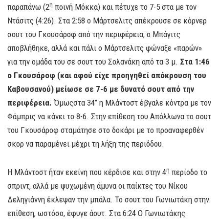
η
παραπάνω (2
ποινή Μόκκα) και πέτυχε το 7-5 στα με τον
Ντάσιτς (4:26). Στα 2:58 ο Μάρτσελιτς απέκρουσε σε κόρνερ
σουτ του Γκουσάροφ από την περιφέρεια, ο Μπάγιτς
αποβλήθηκε, αλλά και πάλι ο Μάρτσελιτς φώναξε «παρών»
για την ομάδα του σε σουτ του Σολανάκη από τα 3 μ.
Στα 1:46
ο Γκουσάροφ (και αφού είχε προηγηθεί απόκρουση του
Καβουσανού) μείωσε σε 7-6 με δυνατό σουτ από την
περιφέρεια.
Όμωςστα 34’’ η Μλάντοστ έβγαλε κόντρα με τον
Φάμπρις να κάνει το 8-6. Στην επίθεση του Απόλλωνα το σουτ
του Γκουσάροφ σταμάτησε στο δοκάρι με το προαναφερθέν
σκορ να παραμένει μέχρι τη λήξη της περιόδου.
η
Η Μλάντοστ ήταν εκείνη που κέρδισε και στην 4
περίοδο το
σπριντ, αλλά με ψυχωμένη άμυνα οι παίκτες του Νίκου
Δεληγιάννη έκλεψαν την μπάλα. Το σουτ του Γωνιωτάκη στην
επίθεση, ωστόσο, έφυγε άουτ. Στα 6:24 Ο Γωνιωτάκης