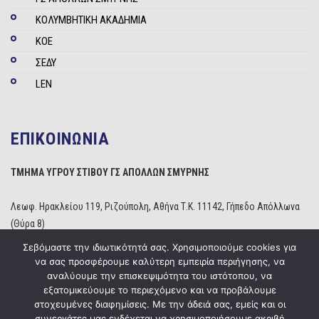
ΚΟΛΥΜΒΗΤΙΚΗ ΑΚΑΔΗΜΙΑ
ΚΟΕ
ΣΕΔΥ
LEN
ΕΠΙΚΟΙΝΩΝΙΑ
ΤΜΗΜΑ ΥΓΡΟΥ ΣΤΙΒΟΥ ΓΣ ΑΠΟΛΛΩΝ ΣΜΥΡΝΗΣ
Λεωφ. Ηρακλείου 119, Ριζούπολη, Αθήνα Τ.Κ. 11142, Γήπεδο Απόλλωνα
(Θύρα 8)
Τηλέφωνο: 210 2529234
Σεβόμαστε την ιδιωτικότητά σας. Χρησιμοποιούμε cookies για
Email:
info@apollonwaterpolo.gr
να σας προσφέρουμε καλύτερη εμπειρία περιήγησης, να
Site:
www.apollonwaterpolo.gr
αναλύουμε την επισκεψιμότητα του ιστότοπου, να
εξατομικεύουμε το περιεχόμενο και να προβάλουμε
στοχευμένες διαφημίσεις. Με την άδειά σας, εμείς και οι
συνεργάτες μας ενδέχεται να χρησιμοποιήσουμε ακριβή