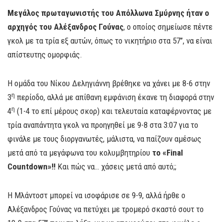
Μεγάλος πρωταγωνιστής του Απόλλωνα Σμύρνης ήταν ο
αρχηγός του Αλέξανδρος Γούνας
, ο οποίος σημείωσε πέντε
γκολ με τα τρία εξ αυτών, όπως το νικητήριο στα 57’’, να είναι
απίστευτης ομορφιάς.
Η ομάδα του Νίκου Δεληγιάννη βρέθηκε να χάνει με 8-6 στην
η
3
περίοδο, αλλά με απίθανη εμφάνιση έκανε τη διαφορά στην
η
4
(1-4 το επί μέρους σκορ) και τελευταία καταφέρνοντας με
τρία αναπάντητα γκολ να προηγηθεί με 9-8 στα 3:07 για το
φινάλε με τους διοργανωτές, μάλιστα, να παίζουν αμέσως
μετά από τα μεγάφωνα του κολυμβητηρίου
το «
Final
Countdown
»!!
Και πώς να… χάσεις μετά από αυτό;;
Η Μλάντοστ μπορεί να ισοφάρισε σε 9-9, αλλά ήρθε ο
Αλέξανδρος Γούνας να πετύχει με τρομερό σκαστό σουτ το