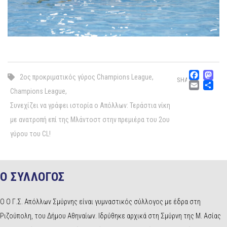
Fac
M
2ος προκριματικός γύρος Champions League
,
SHARE
Emai
Μ
Champions League
,
Συνεχίζει να γράφει ιστορία ο Απόλλων: Τεράστια νίκη
με ανατροπή επί της Μλάντοστ στην πρεμιέρα του 2ου
γύρου του CL!
Ο ΣΥΛΛΟΓΟΣ
Ο Ο Γ.Σ. Απόλλων Σμύρνης είναι γυμναστικός σύλλογος με έδρα στη
Ριζούπολη, του Δήμου Αθηναίων. Ιδρύθηκε αρχικά στη Σμύρνη της Μ. Ασίας