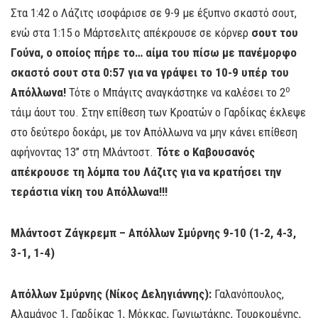
Στα 1:42 ο Λάζιτς ισοφάρισε σε 9-9 με έξυπνο σκαστό σουτ,
ενώ στα 1:15 ο Μάρτσελιτς απέκρουσε σε κόρνερ
σουτ του
Γούνα, ο οποίος πήρε το… αίμα του πίσω με πανέμορφο
σκαστό σουτ στα 0:57 για να γράψει το 10-9 υπέρ του
ο
Απόλλωνα!
Τότε ο Μπάγιτς αναγκάστηκε να καλέσει το 2
τάιμ άουτ του. Στην επίθεση των Κροατών ο Γαρδίκας έκλεψε
στο δεύτερο δοκάρι, με τον Απόλλωνα να μην κάνει επίθεση
αφήνοντας 13’’ στη Μλάντοστ.
Τότε ο Καβουσανός
απέκρουσε τη λόμπα του Λάζιτς για να κρατήσει την
τεράστια νίκη του Απόλλωνα!!!
Μλάντοστ Ζάγκρεμπ – Απόλλων Σμύρνης 9-10 (1-2, 4-3,
3-1, 1-4)
Απόλλων Σμύρνης (Νίκος Δεληγιάννης):
Γαλανόπουλος,
Αλαμάνος 1, Γαρδίκας 1, Μόκκας, Γωνιωτάκης, Τουρκομένης,