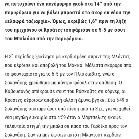
να πετυχαίνει ένα πανέμορφο γκολ στα 14’’ από την
περιφέρεια για να βάλει μπροστά στο σκορ εκ νέου την
«ελαφρά ταξιαρχία». Όμως, ακριβώς 1,6’’ πριν τη λήξη
του ημιχρόνου οι Κροάτες ισοφάρισαν σε 5-5 με σουτ
του Μπιλιάκα από την περιφέρεια.
η
H 3
περίοδος ξεκίνησε με κερδισμένο σπριντ της Μλάντοτ,
που κέρδισε και αποβολή του Μόκκα. Μάλιστα σκόραρε από
το φουνταριστό για το 6-5 με τον Πλίσκιεβιτς, ενώ ο
Σολανάκης χρεώθηκε με κόντρα φάουλ στην επίθεση. Ο
Καβουσανός απέκρουσε σουτ του Ράσκοβτς σε κόρνερ, οι
Κροάτες κέρδισαν αποβολή αλλά η άμυνα βγήκε. Στα 5:49 ο
Σολανάκης σούταρε άουτ υπό πίεση από τα 3 μ., για να χαθεί
νέα μεγάλη ευκαιρία στα 4:59 όταν ο Μάρτσελιτς έκοψε
τελευταία στιγμή την μπάλα σε πάσα του Γαρδίκα προς τον
Σολανάκη. Σαν να μην έφτανε αυτό η Μλάντοστ κέρδισε