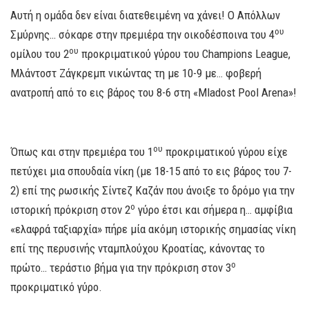
Αυτή η ομάδα δεν είναι διατεθειμένη να χάνει! Ο Απόλλων
ου
Σμύρνης… σόκαρε στην πρεμιέρα την οικοδέσποινα του 4
ου
ομίλου του 2
προκριματικού γύρου του Champions League,
Μλάντοστ Ζάγκρεμπ νικώντας τη με 10-9 με… φοβερή
ανατροπή από το εις βάρος του 8-6 στη «Mladost Pool Arena»!
ου
Όπως και στην πρεμιέρα του 1
προκριματικού γύρου είχε
πετύχει μια σπουδαία νίκη (με 18-15 από το εις βάρος του 7-
2) επί της ρωσικής Σίντεζ Καζάν που άνοιξε το δρόμο για την
ο
ιστορική πρόκριση στον 2
γύρο έτσι και σήμερα η… αμφίβια
«ελαφρά ταξιαρχία» πήρε μία ακόμη ιστορικής σημασίας νίκη
επί της περυσινής νταμπλούχου Κροατίας, κάνοντας το
ο
πρώτο… τεράστιο βήμα για την πρόκριση στον 3
προκριματικό γύρο.