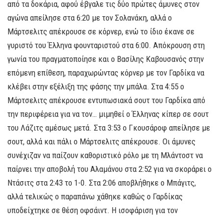
από τα δοκάρια, αφού έβγαλε τις δύο πρώτες άμυνες στον
αγώνα απείλησε στα 6:20 με τον Σολανάκη, αλλά ο
Μάρτσελιτς απέκρουσε σε κόρνερ, ενώ το ίδιο έκανε σε
γυριστό του Έλληνα φουνταριστού στα 6:00. Απόκρουση στη
γωνία του πραγματοποίησε και ο Βασίλης Καβουσανός στην
επόμενη επίθεση, παραχωρώντας κόρνερ με τον Γαρδίκα να
κλέβει στην εξέλιξη της φάσης την μπάλα. Στα 4:55 ο
Μάρτσελιτς απέκρουσε εντυπωσιακά σουτ του Γαρδίκα από
την περιφέρεια για να τον… μιμηθεί ο Έλληνας κίπερ σε σουτ
του Λάζιτς αμέσως μετά. Στα 3:53 ο Γκουσάροφ απείλησε με
σουτ, αλλά και πάλι ο Μάρτσελιτς απέκρουσε. Οι άμυνες
συνέχιζαν να παίζουν καθοριστικό ρόλο με τη Μλάντοστ να
παίρνει την αποβολή του Αλαμάνου στα 2:52 για να σκοράρει ο
Ντάσιτς στα 2:43 το 1-0. Στα 2:06 αποβλήθηκε ο Μπάγιτς,
αλλά τελικώς ο παραπάνω χάθηκε καθώς ο Γαρδίκας
υποδείχτηκε σε θέση οφσάιντ. Η ισοφάριση για τον