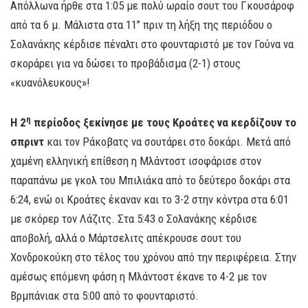
Απόλλωνα ήρθε στα 1:05 με πολύ ωραίο σουτ του Γκουσάροφ
από τα 6 μ. Μάλιστα στα 11’’ πριν τη λήξη της περιόδου ο
Σολανάκης κέρδισε πέναλτι στο φουνταριστό με τον Γούνα να
σκοράρει για να δώσει το προβάδισμα (2-1) στους
«κυανόλευκους»!
η
Η 2
περίοδος ξεκίνησε με τους Κροάτες να κερδίζουν το
σπριντ
και τον Ράκοβατς να σουτάρει στο δοκάρι. Μετά από
χαμένη ελληνική επίθεση η Μλάντοστ ισοφάρισε στον
παραπάνω με γκολ του Μπιλιάκα από το δεύτερο δοκάρι στα
6:24, ενώ οι Κροάτες έκαναν και το 3-2 στην κόντρα στα 6:01
με σκόρερ τον Λάζιτς. Στα 5:43 ο Σολανάκης κέρδισε
αποβολή, αλλά ο Μάρτσελιτς απέκρουσε σουτ του
Χονδροκούκη στο τέλος του χρόνου από την περιφέρεια. Στην
αμέσως επόμενη φάση η Μλάντοστ έκανε το 4-2 με τον
Βρμπάνιακ στα 5:00 από το φουνταριστό.