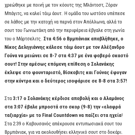
χρεώθηκε με ποινή με τον κόουτς της Μλάντοστ, Ζόραν
Μπάγιτς, να καλεί τάιμ άουτ. Η ομάδα του ωστόσο υπέπεσε
σε λάθος με την κατοχή να περνά στον Απόλλωνα, αλλά το
σουτ του Γωνιωτάκη από την περιφέρεια έβγαλε στη γωνία
του ο Μάρτσελιτς.
Στα 4:56 ο Βρμπάνιακ αποβλήθηκε, ο
Νίκος Δεληγιάννης κάλεσε τάιμ άουτ με τον Αλέξανδρο
Γούνα να μειώνει σε 8-7 στα 4:37 με ένα φοβερό σκαστό
σουτ! Στην αμέσως επόμενη επίθεση ο Σολανάκης
έκλεψε στο φουνταριστό, Βίσκοβιτς και Γούνας έφυγαν
στην κόντρα και ο δεύτερος ισοφάρισε σε 8-8 στα 3:57!
Στα
3:17 ο Σολανάκης κέρδισε αποβολή και ο Αλαμάνος
στα 3:07 έβαλε μπροστά στο σκορ (9-8) την «ελαφρά
ταξιαρχία» με το
Final
Countdown
να παίζει στα ηχεία
!
Στα 2:39 ο Καβουσανός απέκρουσε εντυπωσιακά σουτ του
Βρμπάνιακ, για να ακολουθήσει ελληνικό σουτ στο δοκάρι.