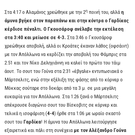
η
Στα 4:17 ο Αλαμάνος χρεώθηκε με την 2
ποινή του, αλλά
η
άμυνα βγήκε στον παραπάνω και στην κόντρα ο Γαρδίκας
κέρδισε πέναλτι. Ο Γκουσάροφ ανέλαβε την εκτέλεση
στα 3:40 και μείωσε σε 4-3.
Στα 3:46 ο Γκουσάροφ
χρεώθηκε αποβολή, αλλά οι Κροάτες έκαναν λάθος (οφσάιντ)
με τον Απόλλωνα να κερδίζει την αποβολή του Φάμπρις στα
2:51 και τον Νίκο Δεληγιάννη να καλεί το πρώτο του τάιμ
άουτ. Το σουτ του Γούνα στα 2:31 «έβγαλε» εντυπωσιακά ο
Μάρτσελιτς, ενώ στην εξέλιξη της φάσης από το κόρνερ ο
Μόκκας σούταρε στο δοκάρι από τα 3 μ. σε μια μεγάλη
ευκαιρία για τον Απόλλωνα. Στα 1:26 ξανά ο Μάρτσελιτς
απέκρουσε διαγώνιο σουτ του Βίσκοβιτς σε κόρνερ και
τελικά η ισοφάριση (
4-4
) ήρθε στα 1:06 με ωραίο σκαστό
σουτ του
Γαρδίκα
! Η άμυνα του Απόλλωνα λειτούργησε
εξαιρετικά και πάλι στη συνέχεια
με τον Αλέξανδρο Γούνα