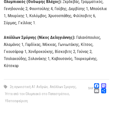
Ολυμπιακός (Θοδωρής Βλάχος):
Ζερδεβάς, Γραμματικός,
Γενηδουνιάς 2, Φουντούλης 4, Γούβης, Δερβίσης 1, Μπούσλιε
1, Μουρίκης 1, Κολόμβος, Χρυσοσπάθης, Φιλίποβιτς 6,
Σύρμας, Γκίλλας 1.
Απόλλων Σμύρνης (Νίκος Δεληγιάννης):
Γαλανόπουλος,
Αλαμάνος 1, Γαρδίκας, Μόκκας, Γωνιωτάκης, Κίτσος,
Γκουσάροφ 1, Χονδροκούκης, Βίσκοβιτς 2, Γούνας 2,
Τσολακούδης, Σολανάκης 1, Καβουσανός, Τουρκομένης,
Κότσκαρ
Fac
M
2η αγωνιστική Α1 Ανδρών
,
Απόλλων Σμυρνης
,
SHARE
Emai
Μ
Ήττα από τον Ολυμπιακό στο Παπαστράτειο
,
Υδατοσφαίριση