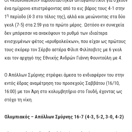
Οι «κυανόλευκοι» παρουσιάστηκαν ανταγωνιστικοί για σχεδόν
ένα ημίχρονο επιστρέφοντας από το εις βάρος τους 4-1 στην
η
1
περίοδο (4-3 στο τέλος της), αλλά και μειώνοντας στα δύο
γκολ (7-5) στα 2:59 για το πρώτο μέρος. Ωστόσο εν συνεχεία
δεν μπόρεσαν να ανακόψουν το ρυθμό των ιδιαίτερα
ενισχυμένων φέτος «ερυθρολεύκων», που είχαν ως πρώτους
τους σκόρερ τον Σέρβο αστέρα Φίλιπ Φιλίποβιτς με 6 γκολ
και τον αρχηγό της Εθνικής Ανδρών Γιάννη Φουντούλη με 4.
Ο Απόλλων Σμύρνης στρέφει άμεσα το ενδιαφέρον του στην
εντός έδρας αναμέτρηση του προσεχούς Σαββάτου (16/10,
16:00) με τον Άρη στο κολυμβητήριο στο Γουδή, έχοντας ως
στόχο τη νίκη.
Ολυμπιακός – Απόλλων Σμύρνης 16-7 (4-3, 5-2, 3-0, 4-2)