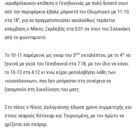
«ερυθρόλευκη» επίθεση ο Γενηδουνιάς με πολύ δυνατό σουτ
από την περιφέρεια έβαλε μπροστά τον Ολυμπιακό με 11-10
στα 18’’, για να πραγματοποιήσει ακολούθως τεράστια
επέμβαση ο Μάνος Ζερδεβάς στα 0:01 σε σουτ του Σολανάκη
από το φουνταριστό.
ου
ο
Το 10-11 παρέμεινε ως σκορ του 3
οκταλέπτου, με το 4
να
ξεκινά με γκολ του Γενηδουνιά στα 7:18, με τον ίδιο να κάνει
το 10-13 στα 4:12 κι ενώ είχαν μεσολαβήσει λάθη των
«κυανόλευκων», που δεν μπόρεσαν στη συνέχεια να
ξαναμπούν στη διεκδίκηση του ματς.
Στο τέλος ο Νίκος Δεληγιάννης έδωσε χρόνο συμμετοχής και
στους νεαρούς Κότσκαρ και Τουρκομένη, με τον πρώτο να
χρίζεται και σκόρερ.