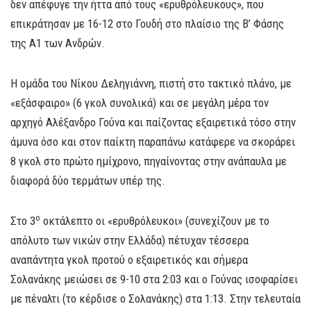
δεν απέφυγε την ήττα από τους «ερυθρόλευκους», που
επικράτησαν με 16-12 στο Γουδή στο πλαίσιο της Β’ Φάσης
της Α1 των Ανδρών.
Η ομάδα του Νίκου Δεληγιάννη, πιστή στο τακτικό πλάνο, με
«εξάσφαιρο» (6 γκολ συνολικά) και σε μεγάλη μέρα τον
αρχηγό Αλέξανδρο Γούνα και παίζοντας εξαιρετικά τόσο στην
άμυνα όσο και στον παίκτη παραπάνω κατάφερε να σκοράρει
8 γκολ στο πρώτο ημίχρονο, πηγαίνοντας στην ανάπαυλα με
διαφορά δύο τερμάτων υπέρ της.
ο
Στο 3
οκτάλεπτο οι «ερυθρόλευκοι» (συνεχίζουν με το
απόλυτο των νικών στην Ελλάδα) πέτυχαν τέσσερα
αναπάντητα γκολ προτού ο εξαιρετικός και σήμερα
Σολανάκης μειώσει σε 9-10 στα 2:03 και ο Γούνας ισοφαρίσει
με πέναλτι (το κέρδισε ο Σολανάκης) στα 1:13. Στην τελευταία