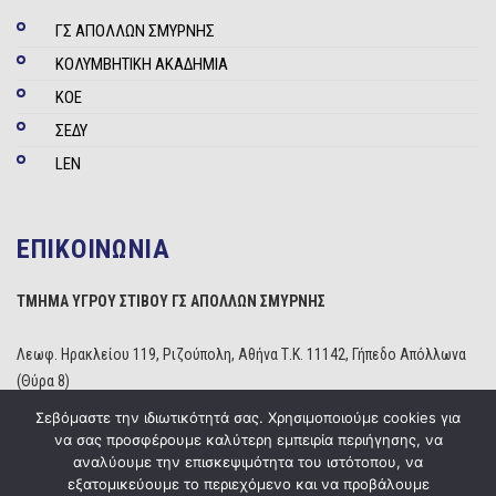
ΓΣ ΑΠΟΛΛΩΝ ΣΜΥΡΝΗΣ
ΚΟΛΥΜΒΗΤΙΚΗ ΑΚΑΔΗΜΙΑ
ΚΟΕ
ΣΕΔΥ
LEN
ΕΠΙΚΟΙΝΩΝΙΑ
ΤΜΗΜΑ ΥΓΡΟΥ ΣΤΙΒΟΥ ΓΣ ΑΠΟΛΛΩΝ ΣΜΥΡΝΗΣ
Λεωφ. Ηρακλείου 119, Ριζούπολη, Αθήνα Τ.Κ. 11142, Γήπεδο Απόλλωνα
(Θύρα 8)
Τηλέφωνο: 210 2529234
Σεβόμαστε την ιδιωτικότητά σας. Χρησιμοποιούμε cookies για
Email:
info@apollonwaterpolo.gr
να σας προσφέρουμε καλύτερη εμπειρία περιήγησης, να
Site:
www.apollonwaterpolo.gr
αναλύουμε την επισκεψιμότητα του ιστότοπου, να
εξατομικεύουμε το περιεχόμενο και να προβάλουμε