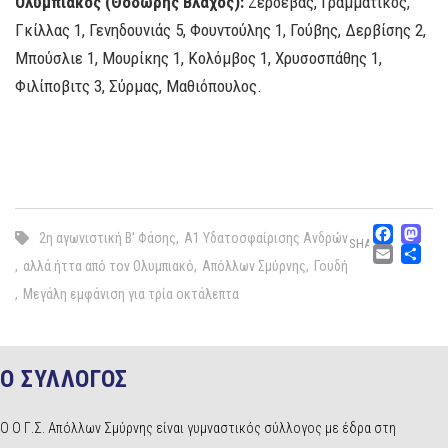
Ολυμπιακός (Θοδωρής Βλάχος):
Ζερδεβάς, Γραμματικός,
Γκίλλας 1, Γενηδουνιάς 5, Φουντούλης 1, Γούβης, Δερβίσης 2,
Μπούσλιε 1, Μουρίκης 1, Κολόμβος 1, Χρυσοσπάθης 1,
Φιλίποβιτς 3, Σύρμας, Μαθιόπουλος.
Fac
M
2η αγωνιστική Β' Φάσης
,
Α1 Υδατοσφαίρισης Ανδρών
SHARE
Emai
Μ
,
αλλά ήττα από τον Ολυμπιακό
,
Απόλλων Σμύρνης
,
Γουδή
,
Μεγάλη εμφάνιση για τρία οκτάλεπτα
Ο ΣΥΛΛΟΓΟΣ
Ο Ο Γ.Σ. Απόλλων Σμύρνης είναι γυμναστικός σύλλογος με έδρα στη