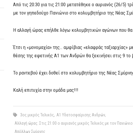
Από τις 20:30 για τις 21:00 μετατέθηκε ο αυριανός (26/5) 
με τον γηπεδούχο Πανιώνιο στο κολυμβητήριο της Νέας Σμ
Η αλλαγή ώρας επήλθε λόγω κολυμβητικών αγώνων που θα
Έτσι η «μονομαχία» της… αμφίβιας «ελαφράς ταξιαρχίας» μ
θέσης της εφετινής Α1 των Ανδρών θα ξεκινήσει στις 9 το 
Το ραντεβού έχει δοθεί στο κολυμβητήριο της Νέας Σμύρνη
Καλή επιτυχία στην ομάδα μας!!!
3ος μικρός Τελικός
,
Α1 Υδατοσφαίρισης Ανδρών
,
Αλλαγή ώρας: Στις 21:00 ο αυριανός μικρός Τελικός με τον Πανιώνιο
Απόλλων Σμύρνης