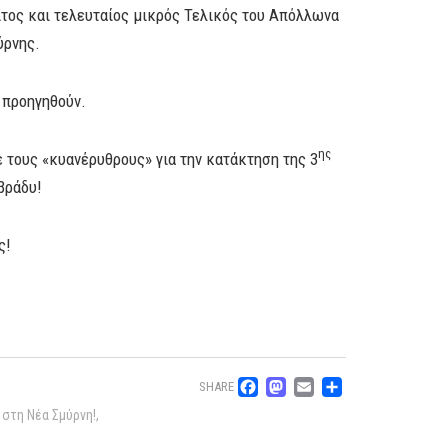
τρίτος και τελευταίος μικρός Τελικός του Απόλλωνα
ύρνης.
 προηγηθούν.
ης
ε τους «κυανέρυθρους» για την κατάκτηση της 3
βράδυ!
ς!
Facebook
Mastodon
Email
Μοιρασ
SHARE
 στη Νέα Σμύρνη!
,