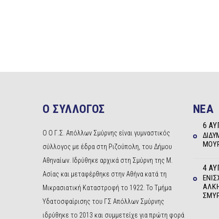
Ο ΣΥΛΛΟΓΟΣ
NEA
6 ΑΥ
Ο Ο Γ.Σ. Απόλλων Σμύρνης είναι γυμναστικός
ΔΊΔΥ
ΜΟΥΡ
σύλλογος με έδρα στη Ριζούπολη, του Δήμου
Αθηναίων. Ιδρύθηκε αρχικά στη Σμύρνη της Μ.
4 ΑΥ
Ασίας και μεταφέρθηκε στην Αθήνα κατά τη
ΕΝΊΣ
ΆΛΚΗ
Μικρασιατική Καταστροφή το 1922. Το Τμήμα
ΣΜΎ
Υδατοσφαίρισης του ΓΣ Απόλλων Σμύρνης
ιδρύθηκε το 2013 και συμμετείχε για πρώτη φορά