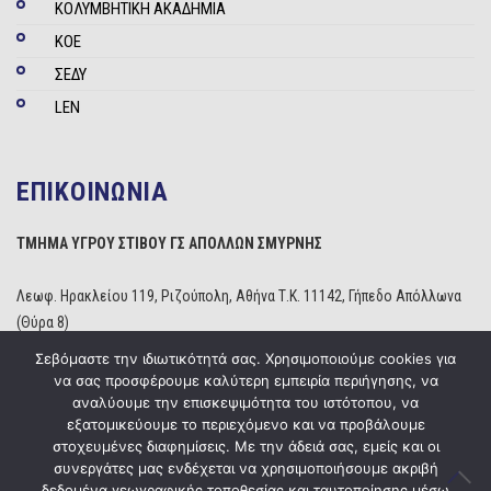
ΚΟΛΥΜΒΗΤΙΚΗ ΑΚΑΔΗΜΙΑ
ΚΟΕ
ΣΕΔΥ
LEN
ΕΠΙΚΟΙΝΩΝΙΑ
ΤΜΗΜΑ ΥΓΡΟΥ ΣΤΙΒΟΥ ΓΣ ΑΠΟΛΛΩΝ ΣΜΥΡΝΗΣ
Λεωφ. Ηρακλείου 119, Ριζούπολη, Αθήνα Τ.Κ. 11142, Γήπεδο Απόλλωνα
(Θύρα 8)
Τηλέφωνο: 210 2529234
Σεβόμαστε την ιδιωτικότητά σας. Χρησιμοποιούμε cookies για
Email:
info@apollonwaterpolo.gr
να σας προσφέρουμε καλύτερη εμπειρία περιήγησης, να
Site:
www.apollonwaterpolo.gr
αναλύουμε την επισκεψιμότητα του ιστότοπου, να
εξατομικεύουμε το περιεχόμενο και να προβάλουμε
στοχευμένες διαφημίσεις. Με την άδειά σας, εμείς και οι
συνεργάτες μας ενδέχεται να χρησιμοποιήσουμε ακριβή
δεδομένα γεωγραφικής τοποθεσίας και ταυτοποίησης μέσω