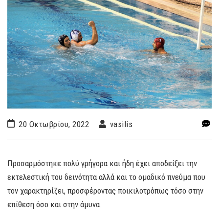
20 Οκτωβρίου, 2022
vasilis
Προσαρμόστηκε πολύ γρήγορα και ήδη έχει αποδείξει την
εκτελεστική του δεινότητα αλλά και το ομαδικό πνεύμα που
τον χαρακτηρίζει, προσφέροντας ποικιλοτρόπως τόσο στην
επίθεση όσο και στην άμυνα.