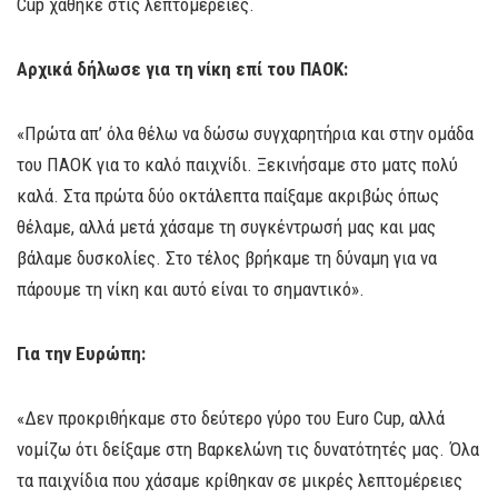
Cup χάθηκε στις λεπτομέρειες.
Αρχικά δήλωσε για τη νίκη επί του ΠΑΟΚ:
«Πρώτα απ’ όλα θέλω να δώσω συγχαρητήρια και στην ομάδα
του ΠΑΟΚ για το καλό παιχνίδι. Ξεκινήσαμε στο ματς πολύ
καλά. Στα πρώτα δύο οκτάλεπτα παίξαμε ακριβώς όπως
θέλαμε, αλλά μετά χάσαμε τη συγκέντρωσή μας και μας
βάλαμε δυσκολίες. Στο τέλος βρήκαμε τη δύναμη για να
πάρουμε τη νίκη και αυτό είναι το σημαντικό».
Για την Ευρώπη:
«Δεν προκριθήκαμε στο δεύτερο γύρο του Euro Cup, αλλά
νομίζω ότι δείξαμε στη Βαρκελώνη τις δυνατότητές μας. Όλα
τα παιχνίδια που χάσαμε κρίθηκαν σε μικρές λεπτομέρειες