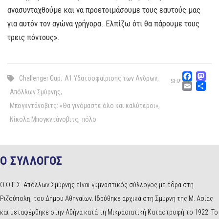
ανασυνταχθούμε και να προετοιμάσουμε τους εαυτούς μας
για αυτόν τον αγώνα γρήγορα. Ελπίζω ότι θα πάρουμε τους
τρεις πόντους».
Fac
M
Challenger Cup
,
Α1 Υδατοσφαίρισης των Ανδρων
,
SHARE
Emai
Μ
Απόλλων Σμύρνης
,
Μπογκντάνοβιτς: «Θα γινόμαστε όλο και καλύτεροι»
,
Νίκολα Μπογκντάνοβιτς
,
πόλο
Ο ΣΥΛΛΟΓΟΣ
Ο Ο Γ.Σ. Απόλλων Σμύρνης είναι γυμναστικός σύλλογος με έδρα στη
Ριζούπολη, του Δήμου Αθηναίων. Ιδρύθηκε αρχικά στη Σμύρνη της Μ. Ασίας
και μεταφέρθηκε στην Αθήνα κατά τη Μικρασιατική Καταστροφή το 1922. Το