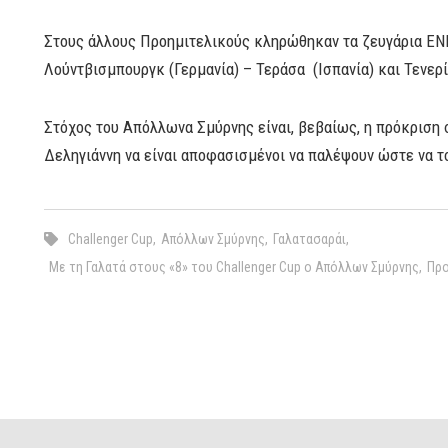
Στους άλλους Προημιτελικούς κληρώθηκαν τα ζευγάρια ΕΝΚ
Λούντβισμπουργκ (Γερμανία) – Τεράσα (Ισπανία) και Τενερί
Στόχος του Απόλλωνα Σμύρνης είναι, βεβαίως, η πρόκριση 
Δεληγιάννη να είναι αποφασισμένοι να παλέψουν ώστε να τ
Challenger Cup
,
Απόλλων Σμύρνης
,
Γαλατασαράι
,
Με τη Γαλατά στους «8» του Challenger Cup ο Απόλλων Σμύρνης
,
Προ