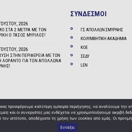
ΣΥΝΔΕΣΜΟΙ
ΓΟΎΣΤΟΥ, 2026
ΜΟ ΣΤΑ 2 ΜΈΤΡΑ ΜΕ ΤΟΝ
ΓΣ ΑΠΟΛΛΩΝ ΣΜΥΡΝΗΣ
ΊΚΗ Ο ΤΆΣΟΣ ΜΥΡΊΛΟΣ!
ΚΟΛΥΜΒΗΤΙΚΗ ΑΚΑΔΗΜΙΑ
ΚΟΕ
ΓΟΎΣΤΟΥ, 2026
ΧΥΣΗ ΣΤΗΝ ΠΕΡΙΦΈΡΕΙΑ ΜΕ ΤΟΝ
ΣΕΔΥ
 ΛΟΡΆΝΤΟ ΓΙΑ ΤΟΝ ΑΠΌΛΛΩΝΑ
LEN
ΡΝΗΣ!
α σας προσφέρουμε καλύτερη εμπειρία περιήγησης, να αναλύουμε την ε
 εμείς και οι συνεργάτες μας ενδέχεται να χρησιμοποιήσουμε ακριβή 
Copyright © 2020
ΓΣ Απόλλων Σμύρνης
Powered by
Five Media
 τον ιστότοπο, αποδέχεστε τη χρήση των cookies από εμάς. Οι προτιμή
Εντάξει