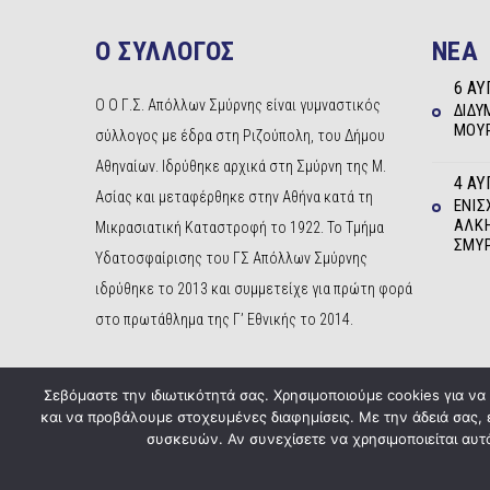
Ο ΣΥΛΛΟΓΟΣ
NEA
6 ΑΥ
Ο Ο Γ.Σ. Απόλλων Σμύρνης είναι γυμναστικός
ΔΊΔΥ
ΜΟΥΡ
σύλλογος με έδρα στη Ριζούπολη, του Δήμου
Αθηναίων. Ιδρύθηκε αρχικά στη Σμύρνη της Μ.
4 ΑΥ
Ασίας και μεταφέρθηκε στην Αθήνα κατά τη
ΕΝΊΣ
ΆΛΚΗ
Μικρασιατική Καταστροφή το 1922. Το Τμήμα
ΣΜΎ
Υδατοσφαίρισης του ΓΣ Απόλλων Σμύρνης
ιδρύθηκε το 2013 και συμμετείχε για πρώτη φορά
στο πρωτάθλημα της Γ’ Εθνικής το 2014.
Σεβόμαστε την ιδιωτικότητά σας. Χρησιμοποιούμε cookies για ν
και να προβάλουμε στοχευμένες διαφημίσεις. Με την άδειά σας,
συσκευών. Αν συνεχίσετε να χρησιμοποιείται αυτό