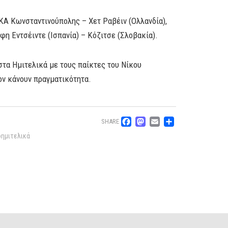
Α Κωνσταντινούπολης – Χετ Ραβέιν (Ολλανδία),
φη Εντσέιντε (Ισπανία) – Κόζιτσε (Σλοβακία).
στα Ημιτελικά με τους παίκτες του Νίκου
ον κάνουν πραγματικότητα.
Facebook
Mastodon
Email
Μοιρασ
SHARE
ημιτελικά