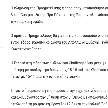
Η κλήρωση της Προημιτελικής φάσης πραγματοποιήθηκε σή
Super Cup μεταξύ της Προ Ρέκο και της Σαμπαντέλ, αναδει
την τουρκική ομάδα.
Ο πρώτος Προημιτελικός θα γίνει στις 25 Ιανουαρίου στο 
εντός έδρας ευρωπαϊκό αγώνα του Απόλλωνα Σμύρνης, ενώ 
Κωνσταντινούπολη.
Η Γαλατά στη φάση των ομίλων του Challenger Cup μετείχε
δεύτερη με απολογισμό δύο νικών, 18-15 επί του Υδραϊκού 
ήττας με 15-11 από την ισπανική Εντσέιντε.
Τη φετινή ευρωπαϊκή της παρουσία την είχε ξεκινήσει από 
η
καταλαμβάνοντας την 3
θέση στον Β’ Όμιλο με απολογισμό 
ηττών από τη ρουμανική Οραντέα (12-8) και την Ιταλική Σαβό