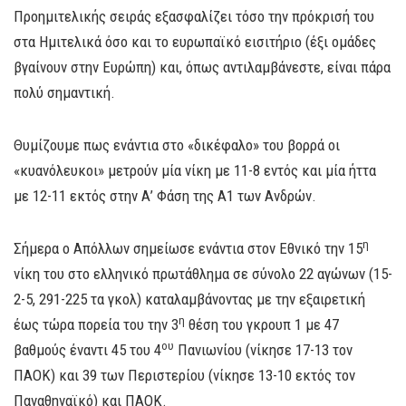
Προημιτελικής σειράς εξασφαλίζει τόσο την πρόκρισή του
στα Ημιτελικά όσο και το ευρωπαϊκό εισιτήριο (έξι ομάδες
βγαίνουν στην Ευρώπη) και, όπως αντιλαμβάνεστε, είναι πάρα
πολύ σημαντική.
Θυμίζουμε πως ενάντια στο «δικέφαλο» του βορρά οι
«κυανόλευκοι» μετρούν μία νίκη με 11-8 εντός και μία ήττα
με 12-11 εκτός στην Α’ Φάση της Α1 των Ανδρών.
η
Σήμερα ο Απόλλων σημείωσε ενάντια στον Εθνικό την 15
νίκη του στο ελληνικό πρωτάθλημα σε σύνολο 22 αγώνων (15-
2-5, 291-225 τα γκολ) καταλαμβάνοντας με την εξαιρετική
η
έως τώρα πορεία του την 3
θέση του γκρουπ 1 με 47
ου
βαθμούς έναντι 45 του 4
Πανιωνίου (νίκησε 17-13 τον
ΠΑΟΚ) και 39 των Περιστερίου (νίκησε 13-10 εκτός τον
Παναθηναϊκό) και ΠΑΟΚ.