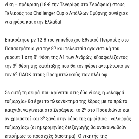
νίκη – πρόκριση (18-8 την Τενερίφη στο Σεράφειο) στους
Τελικούς του Challenger Cup ο Απόλλων Σμύρνης συνέχισε
νικηφόρα και στην Ελλάδα!
Επικράτησε με 12-8 του γηπεδούχου Εθνικού Πειραιώς στο
η
Παπαστράτειο για την 8
και τελευταία αγωνιστική του
γκρουπ 1 στη Β’ Φάση της Α1 των Ανδρών, εξασφαλίζοντας
η
την 3
θέση της κατάταξης που θα τον φέρει αντιμέτωπο με
ο
τον 6
ΠΑΟΚ στους Προημιτελικούς των πλέι οφ.
Σε αυτή τη σειρά, που κρίνεται στις δύο νίκες, η «ελαφρά
ταξιαρχία» θα έχει το πλεονέκτημα της έδρας με το πρώτο
ο
παιχνίδι να γίνεται στο Σεράφειο, το 2
στο Ποσειδώνιο και
ο
αν χρειαστεί και 3
ξανά στην έδρα της αμφίβιας… «ελαφράς
ταξιαρχίας» (οι ημερομηνίες διεξαγωγής θα ανακοινωθούν
επισήμως το προσεχές διάστημα). Ο νικητής της