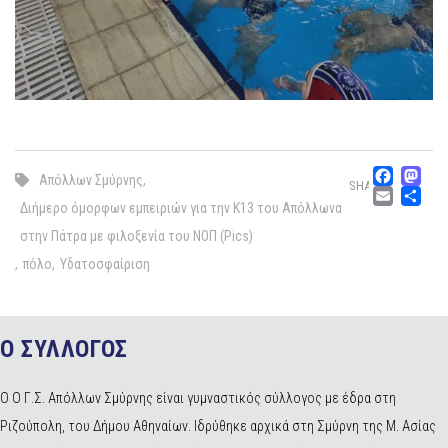
Fac
M
Απόλλων Σμύρνης
,
SHARE
Emai
Μ
Διήμερο όμορφων εμπειριών για την Κ13 του Απόλλωνα
στην Πάτρα με φιλοξενία του ΝΟΠ (Pics)
,
πόλο
,
Υδατοσφαίριση
Ο ΣΥΛΛΟΓΟΣ
Ο Ο Γ.Σ. Απόλλων Σμύρνης είναι γυμναστικός σύλλογος με έδρα στη
Ριζούπολη, του Δήμου Αθηναίων. Ιδρύθηκε αρχικά στη Σμύρνη της Μ. Ασίας