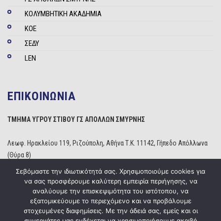
ΚΟΛΥΜΒΗΤΙΚΗ ΑΚΑΔΗΜΙΑ
ΚΟΕ
ΣΕΔΥ
LEN
ΕΠΙΚΟΙΝΩΝΙΑ
ΤΜΗΜΑ ΥΓΡΟΥ ΣΤΙΒΟΥ ΓΣ ΑΠΟΛΛΩΝ ΣΜΥΡΝΗΣ
Λεωφ. Ηρακλείου 119, Ριζούπολη, Αθήνα Τ.Κ. 11142, Γήπεδο Απόλλωνα
(Θύρα 8)
Τηλέφωνο: 210 2529234
Σεβόμαστε την ιδιωτικότητά σας. Χρησιμοποιούμε cookies για
Email:
info@apollonwaterpolo.gr
να σας προσφέρουμε καλύτερη εμπειρία περιήγησης, να
Site:
www.apollonwaterpolo.gr
αναλύουμε την επισκεψιμότητα του ιστότοπου, να
εξατομικεύουμε το περιεχόμενο και να προβάλουμε
στοχευμένες διαφημίσεις. Με την άδειά σας, εμείς και οι
συνεργάτες μας ενδέχεται να χρησιμοποιήσουμε ακριβή