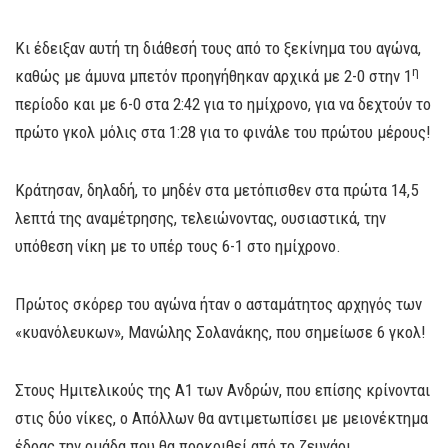
Κι έδειξαν αυτή τη διάθεσή τους από το ξεκίνημα του αγώνα,
η
καθώς με άμυνα μπετόν προηγήθηκαν αρχικά με 2-0 στην 1
περίοδο και με 6-0 στα 2:42 για το ημίχρονο, για να δεχτούν το
πρώτο γκολ μόλις στα 1:28 για το φινάλε του πρώτου μέρους!
Κράτησαν, δηλαδή, το μηδέν στα μετόπισθεν στα πρώτα 14,5
λεπτά της αναμέτρησης, τελειώνοντας, ουσιαστικά, την
υπόθεση νίκη με το υπέρ τους 6-1 στο ημίχρονο.
Πρώτος σκόρερ του αγώνα ήταν ο ασταμάτητος αρχηγός των
«κυανόλευκων», Μανώλης Σολανάκης, που σημείωσε 6 γκολ!
Στους Ημιτελικούς της Α1 των Ανδρών, που επίσης κρίνονται
στις δύο νίκες, ο Απόλλων θα αντιμετωπίσει με μειονέκτημα
έδρας την ομάδα που θα προκριθεί από το ζευγάρι