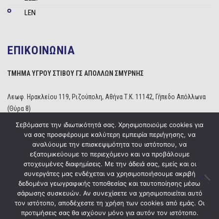
LEN
ΕΠΙΚΟΙΝΩΝΙΑ
ΤΜΗΜΑ ΥΓΡΟΥ ΣΤΙΒΟΥ ΓΣ ΑΠΟΛΛΩΝ ΣΜΥΡΝΗΣ
Λεωφ. Ηρακλείου 119, Ριζούπολη, Αθήνα Τ.Κ. 11142, Γήπεδο Απόλλωνα
(Θύρα 8)
Τηλέφωνο: 210 2529234
Σεβόμαστε την ιδιωτικότητά σας. Χρησιμοποιούμε cookies για
Email:
info@apollonwaterpolo.gr
να σας προσφέρουμε καλύτερη εμπειρία περιήγησης, να
Site:
www.apollonwaterpolo.gr
αναλύουμε την επισκεψιμότητα του ιστότοπου, να
εξατομικεύουμε το περιεχόμενο και να προβάλουμε
στοχευμένες διαφημίσεις. Με την άδειά σας, εμείς και οι
συνεργάτες μας ενδέχεται να χρησιμοποιήσουμε ακριβή
δεδομένα γεωγραφικής τοποθεσίας και ταυτοποίησης μέσω
σάρωσης συσκευών. Αν συνεχίσετε να χρησιμοποιείται αυτό
Copyright © 2020
ΓΣ Απόλλων Σμύρνης
Powered by
Five Media
τον ιστότοπο, αποδέχεστε τη χρήση των cookies από εμάς. Οι
προτιμήσεις σας θα ισχύουν μόνο για αυτόν τον ιστότοπο.