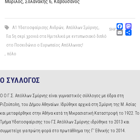
Μυρίλος, Σολανάκης 6, Καβουσανός
Fac
M
Α1 Υδατοσφαίρισης Ανδρών
,
Απόλλων Σμύρνης
,
SHARE
Emai
Μ
Για 5η σερί χρονιά στα Ημιτελικά με εντυπωσιακό διπλό
στο Ποσειδώνιο ο Ευρωπαίος Απόλλωνας!
,
πόλο
Ο ΣΥΛΛΟΓΟΣ
Ο Ο Γ.Σ. Απόλλων Σμύρνης είναι γυμναστικός σύλλογος με έδρα στη
Ριζούπολη, του Δήμου Αθηναίων. Ιδρύθηκε αρχικά στη Σμύρνη της Μ. Ασίας
και μεταφέρθηκε στην Αθήνα κατά τη Μικρασιατική Καταστροφή το 1922. Το
Τμήμα Υδατοσφαίρισης του ΓΣ Απόλλων Σμύρνης ιδρύθηκε το 2013 και
συμμετείχε για πρώτη φορά στο πρωτάθλημα της Γ’ Εθνικής το 2014.