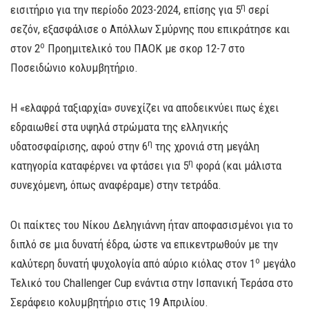
η
εισιτήριο για την περίοδο 2023-2024, επίσης για 5
σερί
σεζόν, εξασφάλισε ο Απόλλων Σμύρνης που επικράτησε και
ο
στον 2
Προημιτελικό του ΠΑΟΚ με σκορ 12-7 στο
Ποσειδώνιο κολυμβητήριο.
Η «ελαφρά ταξιαρχία» συνεχίζει να αποδεικνύει πως έχει
εδραιωθεί στα υψηλά στρώματα της ελληνικής
η
υδατοσφαίρισης, αφού στην 6
της χρονιά στη μεγάλη
η
κατηγορία καταφέρνει να φτάσει για 5
φορά (και μάλιστα
συνεχόμενη, όπως αναφέραμε) στην τετράδα.
Οι παίκτες του Νίκου Δεληγιάννη ήταν αποφασισμένοι για το
διπλό σε μια δυνατή έδρα, ώστε να επικεντρωθούν με την
ο
καλύτερη δυνατή ψυχολογία από αύριο κιόλας στον 1
μεγάλο
Τελικό του Challenger Cup ενάντια στην Ισπανική Τεράσα στο
Σεράφειο κολυμβητήριο στις 19 Απριλίου.