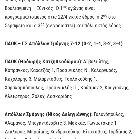
ος
Βουλιαγμένη – Εθνικός. Ο 1
αγώνας είναι
ος
προγραμματισμένος στις 22/4 εκτός έδρας, ο 2
στο
ος
Σεράφειο και ο 3
(αν χρειαστεί) και πάλι εκτός έδρας.
ΠΑΟΚ – ΓΣ Απόλλων Σμύρνης 7-12 (0-2, 1-4, 3-2, 3-4)
ΠΑΟΚ (Θοδωρής Χατζηθεοδώρου)
: Αϊβαλιώτης,
Καπράγκος, Καρατζάς 1, Προσινικλής Ν., Καλαργυρός,
Κεχαλάρης 3, Μιλάρντοβιτς, Τσολακούδης 1,
Χαραλαμπόπουλος, Προσινικλής Π., Κούπμαν 2, Κουγιούνης,
Αλειφτήρας, Σαλέχ, Λασκαρίδης
Απόλλων Σμύρνης (Νίκος Δεληγιάννης):
Γαλανόπουλος,
Αλαμάνος, Μπογκντάνοβιτς 3, Μόκκας, Γωνιωτάκης 1,
Δίπλαρος, Μπραΐμης, Χονδροκούκης, Βίτσκοβιτς, Γαρδίκας 2,