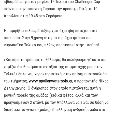
ο
εβδομάδας, για τον μεγάλο 1
Τελικό του Challenger Cup
ενάντια στην ισπανική Τεράσα την προσεχή Τετάρτη 19
Απριλίου στις 19:45 στο Σεράφειο.
Η… αμφίβια «ελαφρά ταξιαρχία» έχει ήδη πετύχει κάτι
σπουδαίο. Στην 9χρονη ιστορία της έχει φτάσει σε
ευρωπαϊκό Τελικό και, πλέον, αποσκοπεί στην… κούπα!
«Κοιτάμε το τρόπαιο, το θέλουμε, θα παλέψουμε γι’ αυτό και
νομίζω ότι θα είμαστε αντάξιοι της συμμετοχής μας στον
Τελικό» δηλώνει, χαρακτηριστικά, στην επίσημη ιστοσελίδα
του τμήματος,
www.apollonwaterpolo.gr
, ο προπονητής Νίκος
Δεληγιάννης. Ο άνθρωπος στον οποίο πιστώνεται αυτή η
μαγική πορεία της ομάδας (ειδικά φέτος, αλλά και των
προηγούμενων 2 ετών), με τον Απόλλωνα να είναι σε θέση να
η
διεκδικεί να γίνει η (μόλις) 3
ελληνική ανδρική ομάδα στο