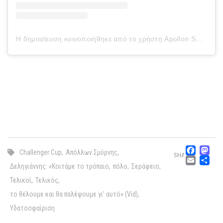
Η δημοσίευση κοινοποιήθηκε από το χρήστη Apollon Smyrnis Water Polo (@apollon_water_polo)
Fac
M
Challenger Cup
,
Απόλλων Σμύρνης
,
SHARE
Emai
Μ
Δεληγιάννης: «Κοιτάμε το τρόπαιο
,
πόλο
,
Σεράφειο
,
Τελικοί
,
Τελικός
,
το θέλουμε και θα παλέψουμε γι’ αυτό» (Vid)
,
Υδατοσφαίριση