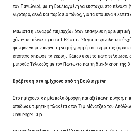
τον Πανιώνιο), με τη Βουλιαγμένη να ευστοχεί στο πέναλτι 
λιγότερο, αλλά και περίσσιο πάθος, για τα επόμενα 4 λεπτά 
Μάλιστα η «ελαφρά ταξιαρχία» όταν επανήλθε η αριθμητική
χάνοντας πέναλτι για το 10-8 στα 5:26 για το φινάλε και δε
φάνηκε να μην περνά τη νοητή γραμμή του τέρματος (πρώτα 
επόπτης σήκωσε τα χέρια). Κάπου εκεί το ματς τελείωσε, 
μικρούς Τελικούς με τον Πανιώνιο και τη διεκδίκηση της 3
Βράβευση στο ημίχρονο από τη Βουλιαγμένη
Στο ημίχρονο, σε μία πολύ όμορφη και αξιέπαινη κίνηση, η
απέδωσε τιμητική πλακέτα στον Tιμ Mάνατζερ του Απόλλων
Challenger Cup.