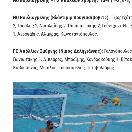
ΝΟ Βουλιαγμένης – ΓΣ Απόλλων Σμύρνης 15-9 (1-2, 6-3, 
ΝΟ Βουλιαγμένης (Βλάντιμιρ Βουγιασίβοβιτς):
Τζωρτζάτο
2, Τρούλος 2, Νικολαΐδης 2, Παπασηφάκης 2, Γούντχεντ Ντ.
1, Ανδρεάδης, Αλμύρας, Κωνσταντόπουλος.
ΓΣ Απόλλων Σμύρνης (Νίκος Δεληγιάννης):
Γαλανόπουλος
Γωνιωτάκης 1, Δίπλαρος, Μπραΐμης, Χονδροκούκης 1, Βίτσκο
Καβουσανός, Μυρίλος, Τουρκομένης, Τσιαβαλιάρης