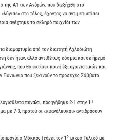
ό της Α1 των Ανδρών, που διεξήχθη στο
«λύγισε» στο τέλος, έχοντας να αντιμετωπίσει
οποία ανέχτηκε το σκληρό παιχνίδι των
ια διαμαρτυρία από τον διαιτητή Αχλαδιώτη
ονη δεν ήταν, αλλά αντιθέτως κόσμια και σε ήρεμο
ιάννης, που θα εκτίσει ποινή έξι αγωνιστικών και
ον Πανιώνιο που ξεκινούν το προσεχές Σάββατο
η
λογισθέντα πέναλτι, προηγήθηκε 2-1 στην 1
μα με 7-3, προτού οι «κυανόλευκοι» αντιδράσουν
ο
ιοπραγία ο Μόκκας (χάνει τον 1
μικρό Τελικό με