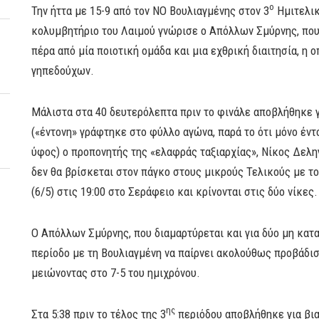
ο
Την ήττα με 15-9 από τον ΝΟ Βουλιαγμένης στον 3
Ημιτελικ
κολυμβητήριο του Λαιμού γνώρισε ο Απόλλων Σμύρνης, που 
πέρα από μία ποιοτική ομάδα και μια εχθρική διαιτησία, η 
γηπεδούχων.
Μάλιστα στα 40 δευτερόλεπτα πριν το φινάλε αποβλήθηκε γ
(«έντονη» γράφτηκε στο φύλλο αγώνα, παρά το ότι μόνο έντ
ύφος) ο προπονητής της «ελαφράς ταξιαρχίας», Νίκος Δεληγ
δεν θα βρίσκεται στον πάγκο στους μικρούς Τελικούς με τ
(6/5) στις 19:00 στο Σεράφειο και κρίνονται στις δύο νίκες.
Ο Απόλλων Σμύρνης, που διαμαρτύρεται και για δύο μη κατα
περίοδο με τη Βουλιαγμένη να παίρνει ακολούθως προβάδισ
μειώνοντας στο 7-5 του ημιχρόνου.
ης
Στα 5:38 πριν το τέλος της 3
περιόδου αποβλήθηκε για βια