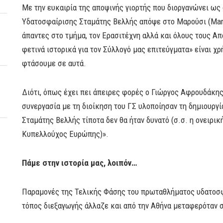
Με την ευκαιρία της αποψινής γιορτής που διοργανώνει ως
Υδατοσφαίρισης Σταμάτης Βελλής απόψε στο Μαρούσι (Marl
άπαντες στο τμήμα, τον Ερασιτέχνη αλλά και όλους τους Α
φετινά ιστορικά για τον Σύλλογό μας επιτεύγματα» είναι 
φτάσουμε σε αυτά.
Διότι, όπως έχει πει άπειρες φορές ο Γιώργος Αφρουδάκης
συνεργασία με τη διοίκηση του ΓΣ υλοποίησαν τη δημιουργί
Σταμάτης Βελλής τίποτα δεν θα ήταν δυνατό (σ.σ. η ονειρι
Κυπελλούχος Ευρώπης)».
Πάμε στην ιστορία μας, λοιπόν…
Παραμονές της Τελικής Φάσης του πρωταθλήματος υδατοσφα
τόπος διεξαγωγής άλλαζε και από την Αθήνα μεταφερόταν 