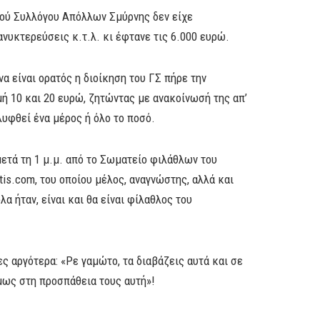
κού Συλλόγου Απόλλων Σμύρνης δεν είχε
ανυκτερεύσεις κ.τ.λ. κι έφτανε τις 6.000 ευρώ.
α είναι ορατός η διοίκηση του ΓΣ πήρε την
ή 10 και 20 ευρώ, ζητώντας με ανακοίνωσή της απ’
υφθεί ένα μέρος ή όλο το ποσό.
μετά τη 1 μ.μ. από το Σωματείο φιλάθλων του
is.com, του οποίου μέλος, αναγνώστης, αλλά και
α ήταν, είναι και θα είναι φίλαθλος του
ς αργότερα: «Ρε γαμώτο, τα διαβάζεις αυτά και σε
μως στη προσπάθεια τους αυτή»!