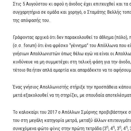
Στις 5 Αυγούστου κι αφού η άνοδος έχει επιτευχθεί και τα 
συγχαρητήρια σε ομάδα και χορηγό, ο Σταμάτης Βελλής τοπο
της απόφασής του.
Γράφοντας αρχικά ότι δεν παρακολουθεί το άθλημα (πόλο),
(σ.σ. forum) ότι ένα φρέσκο “γέννημα” του Απόλλωνα που 
γνήσιων Απολλωνιστών όπως θέλω εγώ να είναι οι Απολλων
κινδύνευε να μη συμμετέχει στη τελική φάση για την άνοδο
τέτοιο θα ήταν απλά αμαρτία και απαράδεκτο να το αφήσουμε
Ένας γνήσιος Απολλωνιστής στήριξε την προσπάθεια κάποι
μετά εξακολουθεί να τη στηρίζει, με σπουδαία αποτελέσματ
Το καλοκαίρι του 2017 ο Απόλλων Σμύρνης προβιβάστηκε σ
του στη μεγάλη κατηγορία μετρά, μεταξύ άλλων επιτευγμάτω
η
η
η
η
συνεχόμενα φώτο φίνις στην πρώτη τετράδα (3
, 4
, 3
, 4
, 