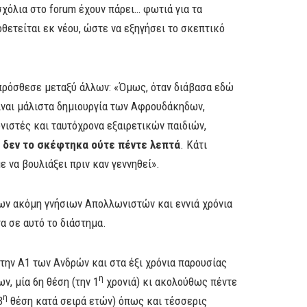
σχόλια στο forum έχουν πάρει… φωτιά για τα
θετείται εκ νέου, ώστε να εξηγήσει το σκεπτικό
 πρόσθεσε μεταξύ άλλων: «Όμως, όταν διάβασα εδώ
είναι μάλιστα δημιουργία των Αφρουδάκηδων,
ιστές και ταυτόχρονα εξαιρετικών παιδιών,
,
δεν το σκέφτηκα ούτε πέντε λεπτά
. Κάτι
 να βουλιάξει πριν καν γεννηθεί».
ων ακόμη γνήσιων Απολλωνιστών και εννιά χρόνια
α σε αυτό το διάστημα.
την Α1 των Ανδρών και στα έξι χρόνια παρουσίας
η
ν, μία 6η θέση (την 1
χρονιά) κι ακολούθως πέντε
η
3
θέση κατά σειρά ετών) όπως και τέσσερις