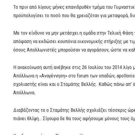
Το πριν από λίγους μήνες επανιδρυθέν τμήμα του Γυμναστι
προϋπολογίσει το ποσό που θα χρειαζόταν για μεταφορά, δι
Με τον κίνδυνο να μην μετάσχει η ομάδα στην Τελική Φάση ν
απόφαση να εκδώσει κουπόνια οικονομικής στήριξης με τιμ
όσους Απολλωνιστές μπορούσαν να αγοράσουν, ώστε να καλ
Η ανακοίνωση αυτή ανέβηκε στις 26 Ιουλίου του 2014 λίγο 
Απόλλωνα η «Αναγέννηση» στο forum των οπαδών, apollonist
σχολιαστής είναι και ο Σταμάτης Βελλής. Καθώς πάνω απ’ όλ
Απόλλωνα.
Διαβάζοντας το ο Σταμάτης Βελλής σχολιάζει τέσσερις ώρε
πιάνει θλίψη… Σίγουρα δε θα τους αφήσουμε μόνους τους ό