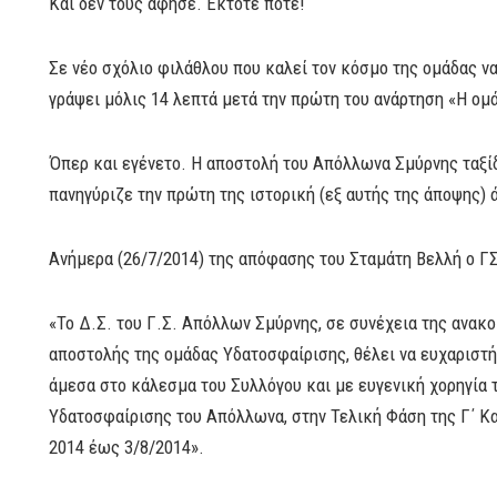
Και δεν τους άφησε. Έκτοτε ποτέ!
Σε νέο σχόλιο φιλάθλου που καλεί τον κόσμο της ομάδας να
γράψει μόλις 14 λεπτά μετά την πρώτη του ανάρτηση «Η ομά
Όπερ και εγένετο. Η αποστολή του Απόλλωνα Σμύρνης ταξίδ
πανηγύριζε την πρώτη της ιστορική (εξ αυτής της άποψης) ά
Ανήμερα (26/7/2014) της απόφασης του Σταμάτη Βελλή ο Γ
«Το Δ.Σ. του Γ.Σ. Απόλλων Σμύρνης, σε συνέχεια της ανακ
αποστολής της ομάδας Υδατοσφαίρισης, θέλει να ευχαριστή
άμεσα στο κάλεσμα του Συλλόγου και με ευγενική χορηγία 
Υδατοσφαίρισης του Απόλλωνα, στην Τελική Φάση της Γ΄ Κα
2014 έως 3/8/2014».