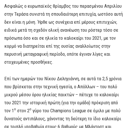
Ασφαλώς ο ευρωπαϊκός θρίαμβος του περασμένου Απριλίου
στην Τεράσα συνιστά τη σπουδαιότερη επιτυχία, ωστόσο αυτή
δεν είναι η μόνη. Ήρθε ως συνέχεια επί μέρους επιτυχιών,
ειδικά μετά τη σχεδόν ολική ανανέωση του ρόστερ τόσο σε
πρόσωπα όσο και σε ηλικία το καλοκαίρι του 2021, με τον
κορμό να διατηρείται επί της ουσίας αναλλοίωτος στην
περυσινή μεταγραφική περίοδο, οπότε έγιναν λίγες και
στοχευμένες προσθήκες.
Επί των ημερών του Νίκου Δεληγιάννη, σε αυτά τα 2,5 χρόνια
που βρίσκεται στην τεχνική ηγεσία, ο Απόλλων – του πολύ
μικρού μέσου όρου ηλικίας παικτών – πέτυχε το καλοκαίρι
του 2021 την ιστορική πρώτη (για την ομάδα) πρόκριση από
ο
ο
τον 1
στον 2
γύρο του Champions League σε όμιλο με πολύ
δυνατούς αντιπάλους, χάνοντας τη δεύτερη το ίδιο καλοκαίρι
σε τριπλή ισοβαθμία στους 6 βαθμούς με Μλάντοστ και