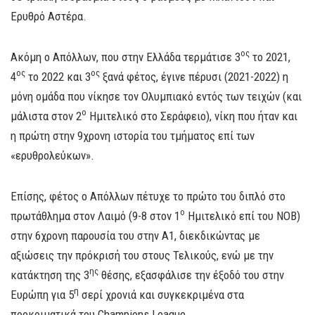
Ερυθρό Αστέρα.
ος
Ακόμη ο Απόλλων, που στην Ελλάδα τερμάτισε 3
το 2021,
ος
ος
4
το 2022 και 3
ξανά φέτος, έγινε πέρυσι (2021-2022) η
μόνη ομάδα που νίκησε τον Ολυμπιακό εντός των τειχών (και
ο
μάλιστα στον 2
Ημιτελικό στο Σεράφειο), νίκη που ήταν και
η πρώτη στην 9χρονη ιστορία του τμήματος επί των
«ερυθρολεύκων».
Επίσης, φέτος ο Απόλλων πέτυχε το πρώτο του διπλό στο
ο
πρωτάθλημα στον Λαιμό (9-8 στον 1
Ημιτελικό επί του ΝΟΒ)
στην 6χρονη παρουσία του στην Α1, διεκδικώντας με
αξιώσεις την πρόκρισή του στους Τελικούς, ενώ με την
ης
κατάκτηση της 3
θέσης, εξασφάλισε την έξοδό του στην
η
Ευρώπη για 5
σερί χρονιά και συγκεκριμένα στα
προκριματικά του Champions League.