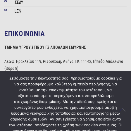
ΣΕΔΥ
LEN
ΕΠΙΚΟΙΝΩΝΙΑ
ΤΜΗΜΑ ΥΓΡΟΥ ΣΤΙΒΟΥ ΓΣ ΑΠΟΛΛΩΝ ΣΜΥΡΝΗΣ
Λεωφ. Ηρακλείου 119, Ριζούπολη, Αθήνα Τ.Κ. 11142, Γήπεδο Απόλλωνα
(Θύρα 8)
Τηλέφωνο: 210 2529234
Σεβόμαστε την ιδιωτικότητά σας. Χρησιμοποιούμε cookies για
Email:
info@apollonwaterpolo.gr
να σας προσφέρουμε καλύτερη εμπειρία περιήγησης, να
Site:
www.apollonwaterpolo.gr
αναλύουμε την επισκεψιμότητα του ιστότοπου, να
εξατομικεύουμε το περιεχόμενο και να προβάλουμε
στοχευμένες διαφημίσεις. Με την άδειά σας, εμείς και οι
συνεργάτες μας ενδέχεται να χρησιμοποιήσουμε ακριβή
δεδομένα γεωγραφικής τοποθεσίας και ταυτοποίησης μέσω
σάρωσης συσκευών. Αν συνεχίσετε να χρησιμοποιείται αυτό
Copyright © 2020
ΓΣ Απόλλων Σμύρνης
Powered by
Five Media
τον ιστότοπο, αποδέχεστε τη χρήση των cookies από εμάς. Οι
προτιμήσεις σας θα ισχύουν μόνο για αυτόν τον ιστότοπο.