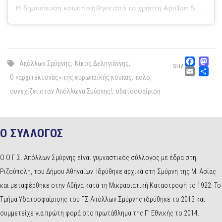
Η δημοσίευση κοινοποιήθηκε από το χρήστη Apollon Smyrnis Water Polo (@apollon_water_polo)
Fac
M
Απόλλων Σμύρνης
,
Νίκος Δεληγιάννης
,
SHARE
Emai
Μ
Ο «αρχιτέκτονας» της ευρωπαϊκής κούπας
,
πολο
,
συνεχίζει στον Απόλλωνα Σμύρνης!
,
υδατοσφαίριση
Ο ΣΥΛΛΟΓΟΣ
Ο Ο Γ.Σ. Απόλλων Σμύρνης είναι γυμναστικός σύλλογος με έδρα στη
Ριζούπολη, του Δήμου Αθηναίων. Ιδρύθηκε αρχικά στη Σμύρνη της Μ. Ασίας
και μεταφέρθηκε στην Αθήνα κατά τη Μικρασιατική Καταστροφή το 1922. Το
Τμήμα Υδατοσφαίρισης του ΓΣ Απόλλων Σμύρνης ιδρύθηκε το 2013 και
συμμετείχε για πρώτη φορά στο πρωτάθλημα της Γ’ Εθνικής το 2014.