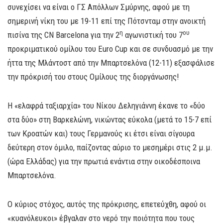
συνεχίσει να είναι ο ΓΣ Απόλλων Σμύρνης, αφού με τη
σημερινή νίκη του με 19-11 επί της Πότσνταμ στην ανοικτή
η
ου
πισίνα της CN Barcelona για την 2
αγωνιστική του 7
προκριματικού ομίλου του Euro Cup και σε συνδυασμό με την
ήττα της Μλάντοστ από την Μπαρτσελόνα (12-11) εξασφάλισε
την πρόκρισή του στους Ομίλους της διοργάνωσης!
Η «ελαφρά ταξιαρχία» του Νίκου Δεληγιάννη έκανε το «δύο
στα δύο» στη Βαρκελώνη, νικώντας εύκολα (μετά το 15-7 επί
των Κροατών και) τους Γερμανούς κι έτσι είναι σίγουρα
δεύτερη στον όμιλο, παίζοντας αύριο το μεσημέρι στις 2 μ.μ.
(ώρα Ελλάδας) για την πρωτιά ενάντια στην οικοδέσποινα
Μπαρτσελόνα.
Ο κύριος στόχος, αυτός της πρόκρισης, επετεύχθη, αφού οι
«κυανόλευκοι» έβγαλαν στο νερό την ποιότητα που τους