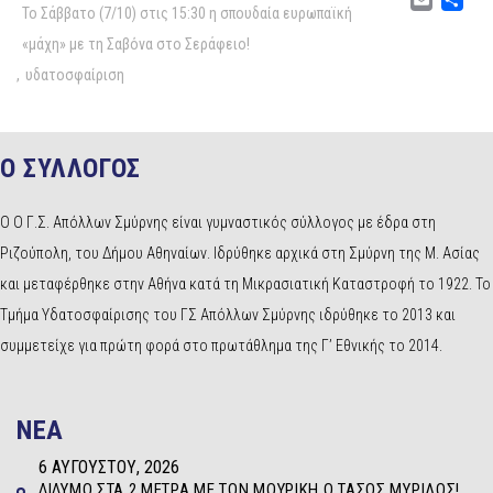
Emai
Μ
Το Σάββατο (7/10) στις 15:30 η σπουδαία ευρωπαϊκή
«μάχη» με τη Σαβόνα στο Σεράφειο!
,
υδατοσφαίριση
Ο ΣΥΛΛΟΓΟΣ
Ο Ο Γ.Σ. Απόλλων Σμύρνης είναι γυμναστικός σύλλογος με έδρα στη
Ριζούπολη, του Δήμου Αθηναίων. Ιδρύθηκε αρχικά στη Σμύρνη της Μ. Ασίας
και μεταφέρθηκε στην Αθήνα κατά τη Μικρασιατική Καταστροφή το 1922. Το
Τμήμα Υδατοσφαίρισης του ΓΣ Απόλλων Σμύρνης ιδρύθηκε το 2013 και
συμμετείχε για πρώτη φορά στο πρωτάθλημα της Γ’ Εθνικής το 2014.
NEA
6 ΑΥΓΟΎΣΤΟΥ, 2026
ΔΊΔΥΜΟ ΣΤΑ 2 ΜΈΤΡΑ ΜΕ ΤΟΝ ΜΟΥΡΊΚΗ Ο ΤΆΣΟΣ ΜΥΡΊΛΟΣ!