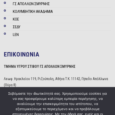
ΓΣ ΑΠΟΛΛΩΝ ΣΜΥΡΝΗΣ
ΚΟΛΥΜΒΗΤΙΚΗ ΑΚΑΔΗΜΙΑ
ΚΟΕ
ΣΕΔΥ
LEN
ΕΠΙΚΟΙΝΩΝΙΑ
ΤΜΗΜΑ ΥΓΡΟΥ ΣΤΙΒΟΥ ΓΣ ΑΠΟΛΛΩΝ ΣΜΥΡΝΗΣ
Λεωφ. Ηρακλείου 119, Ριζούπολη, Αθήνα Τ.Κ. 11142, Γήπεδο Απόλλωνα
(Θύρα 8)
Τηλέφωνο: 210 2529234
Σεβόμαστε την ιδιωτικότητά σας. Χρησιμοποιούμε cookies για
Email:
info@apollonwaterpolo.gr
να σας προσφέρουμε καλύτερη εμπειρία περιήγησης, να
Site:
www.apollonwaterpolo.gr
αναλύουμε την επισκεψιμότητα του ιστότοπου, να
εξατομικεύουμε το περιεχόμενο και να προβάλουμε
στοχευμένες διαφημίσεις. Με την άδειά σας, εμείς και οι