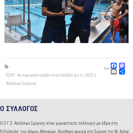
Fac
M
SHARE
Emai
Μ
ΠΣΑΤ: 4η κορυφαία ομάδα στην Ελλάδα για το 2023 ο
Απόλλων Σμύρνης
Ο ΣΥΛΛΟΓΟΣ
Ο Ο Γ.Σ. Απόλλων Σμύρνης είναι γυμναστικός σύλλογος με έδρα στη
Ριζούπολη, του Δήμου Αθηναίων. Ιδρύθηκε αρχικά στη Σμύρνη της Μ. Ασίας