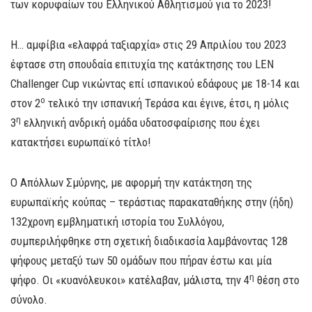
των κορυφαίων του Ελληνικού Αθλητισμού για το 2023!
Η… αμφίβια «ελαφρά ταξιαρχία» στις 29 Απριλίου του 2023
έφτασε στη σπουδαία επιτυχία της κατάκτησης του LEN
Challenger Cup νικώντας επί ισπανικού εδάφους με 18-14 και
ο
στον 2
τελικό την ισπανική Τεράσα και έγινε, έτσι, η μόλις
η
3
ελληνική ανδρική ομάδα υδατοσφαίρισης που έχει
κατακτήσει ευρωπαϊκό τίτλο!
Ο Απόλλων Σμύρνης, με αφορμή την κατάκτηση της
ευρωπαϊκής κούπας – τεράστιας παρακαταθήκης στην (ήδη)
132χρονη εμβληματική ιστορία του Συλλόγου,
συμπεριλήφθηκε στη σχετική διαδικασία λαμβάνοντας 128
ψήφους μεταξύ των 50 ομάδων που πήραν έστω και μία
η
ψήφο. Οι «κυανόλευκοι» κατέλαβαν, μάλιστα, την 4
θέση στο
σύνολο.