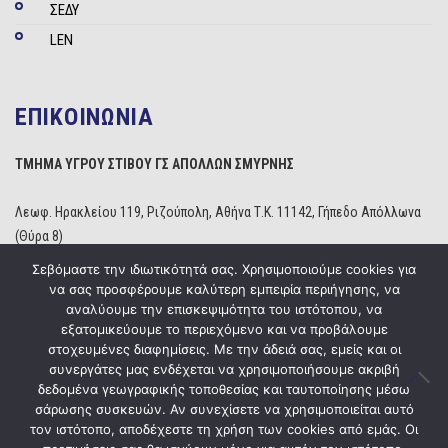
ΣΕΔΥ
LEN
ΕΠΙΚΟΙΝΩΝΙΑ
ΤΜΗΜΑ ΥΓΡΟΥ ΣΤΙΒΟΥ ΓΣ ΑΠΟΛΛΩΝ ΣΜΥΡΝΗΣ
Λεωφ. Ηρακλείου 119, Ριζούπολη, Αθήνα Τ.Κ. 11142, Γήπεδο Απόλλωνα
(Θύρα 8)
Τηλέφωνο: 210 2529234
Σεβόμαστε την ιδιωτικότητά σας. Χρησιμοποιούμε cookies για
Email:
info@apollonwaterpolo.gr
να σας προσφέρουμε καλύτερη εμπειρία περιήγησης, να
Site:
www.apollonwaterpolo.gr
αναλύουμε την επισκεψιμότητα του ιστότοπου, να
εξατομικεύουμε το περιεχόμενο και να προβάλουμε
στοχευμένες διαφημίσεις. Με την άδειά σας, εμείς και οι
συνεργάτες μας ενδέχεται να χρησιμοποιήσουμε ακριβή
δεδομένα γεωγραφικής τοποθεσίας και ταυτοποίησης μέσω
σάρωσης συσκευών. Αν συνεχίσετε να χρησιμοποιείται αυτό
Copyright © 2020
ΓΣ Απόλλων Σμύρνης
Powered by
Five Media
τον ιστότοπο, αποδέχεστε τη χρήση των cookies από εμάς. Οι