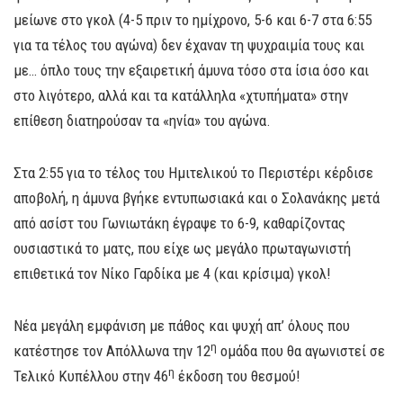
μείωνε στο γκολ (4-5 πριν το ημίχρονο, 5-6 και 6-7 στα 6:55
για τα τέλος του αγώνα) δεν έχαναν τη ψυχραιμία τους και
με… όπλο τους την εξαιρετική άμυνα τόσο στα ίσια όσο και
στο λιγότερο, αλλά και τα κατάλληλα «χτυπήματα» στην
επίθεση διατηρούσαν τα «ηνία» του αγώνα.
Στα 2:55 για το τέλος του Ημιτελικού το Περιστέρι κέρδισε
αποβολή, η άμυνα βγήκε εντυπωσιακά και ο Σολανάκης μετά
από ασίστ του Γωνιωτάκη έγραψε το 6-9, καθαρίζοντας
ουσιαστικά το ματς, που είχε ως μεγάλο πρωταγωνιστή
επιθετικά τον Νίκο Γαρδίκα με 4 (και κρίσιμα) γκολ!
Νέα μεγάλη εμφάνιση με πάθος και ψυχή απ’ όλους που
η
κατέστησε τον Απόλλωνα την 12
ομάδα που θα αγωνιστεί σε
η
Τελικό Κυπέλλου στην 46
έκδοση του θεσμού!