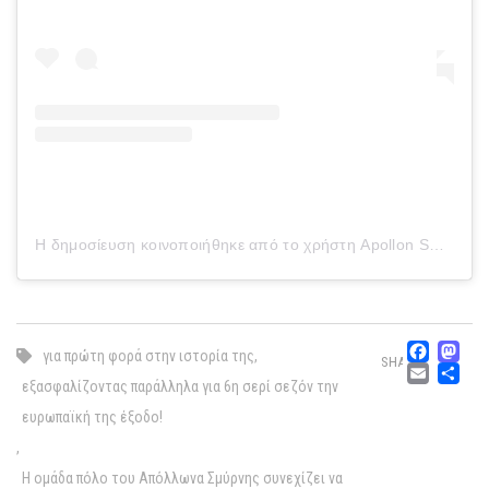
Η δημοσίευση κοινοποιήθηκε από το χρήστη Apollon Smyrnis Water Polo (@apollon_water_polo)
Fac
M
για πρώτη φορά στην ιστορία της
,
SHARE
Emai
Μ
εξασφαλίζοντας παράλληλα για 6η σερί σεζόν την
ευρωπαϊκή της έξοδο!
,
Η ομάδα πόλο του Απόλλωνα Σμύρνης συνεχίζει να