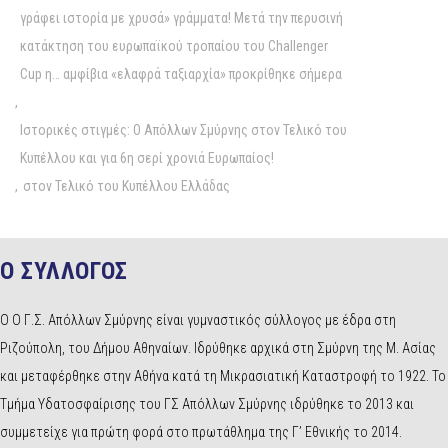
γράφει ιστορία με χρυσά» γράμματα! Μετά την περυσινή
κατάκτηση του ευρωπαϊκού τροπαίου του Challenger
Cup η… αμφίβια «ελαφρά ταξιαρχία» προκρίθηκε σήμερα
,
Ιστορικές στιγμές: Ο Απόλλων Σμύρνης στον Τελικό του
Κυπέλλου και για 6η σερί χρονιά Ευρωπαίος!
,
στον Τελικό του Κυπέλλου Ελλάδας
Ο ΣΥΛΛΟΓΟΣ
Ο Ο Γ.Σ. Απόλλων Σμύρνης είναι γυμναστικός σύλλογος με έδρα στη
Ριζούπολη, του Δήμου Αθηναίων. Ιδρύθηκε αρχικά στη Σμύρνη της Μ. Ασίας
και μεταφέρθηκε στην Αθήνα κατά τη Μικρασιατική Καταστροφή το 1922. Το
Τμήμα Υδατοσφαίρισης του ΓΣ Απόλλων Σμύρνης ιδρύθηκε το 2013 και
συμμετείχε για πρώτη φορά στο πρωτάθλημα της Γ’ Εθνικής το 2014.