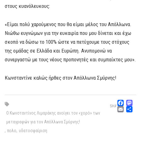
στους κυανόλευκους:
«Είμαι πολύ χαρούμενος που θα είμαι μέλος του Απόλλωνα.
Νιώθω ευγνώμων για την ευκαιρία που μου δίνεται και έχω
σκοπό να δώσω το 100% ώστε να πετύχουμε τους στόχους
της ομάδας σε Ελλάδα και Ευρώπη. Ανυπομονώ να
συνεργαστώ με τους νέους προπονητές και συμπαίκτες μου».
Κωνσταντίνε καλώς ήρθες στον Απόλλωνα Σμύρνης!
Fac
M
SHARE
Emai
Μ
O Κωνσταντίνος Λιμαράκης ανοίγει τον «χορό» των
μεταγραφών για τον Απόλλωνα Σμύρνης!
,
πολο
,
υδατοσφαίριση