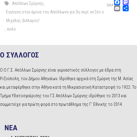
Fac
M
Απόλλων Σμύρνης
,
SHARE
Emai
Μ
Εγγύηση στην άμυνα του Απόλλωνα για 3η σερί σεζόν ο
Μιχάλης Δίπλαρος!
,
πολο
Ο ΣΥΛΛΟΓΟΣ
Ο Ο Γ.Σ. Απόλλων Σμύρνης είναι γυμναστικός σύλλογος με έδρα στη
Ριζούπολη, του Δήμου Αθηναίων. Ιδρύθηκε αρχικά στη Σμύρνη της Μ. Ασίας
και μεταφέρθηκε στην Αθήνα κατά τη Μικρασιατική Καταστροφή το 1922. Το
Τμήμα Υδατοσφαίρισης του ΓΣ Απόλλων Σμύρνης ιδρύθηκε το 2013 και
συμμετείχε για πρώτη φορά στο πρωτάθλημα της Γ’ Εθνικής το 2014.
NEA