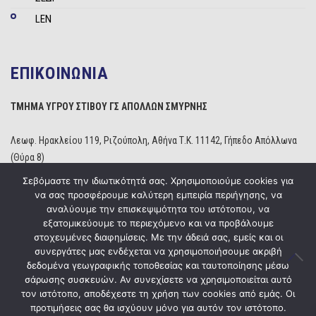
LEN
ΕΠΙΚΟΙΝΩΝΙΑ
ΤΜΗΜΑ ΥΓΡΟΥ ΣΤΙΒΟΥ ΓΣ ΑΠΟΛΛΩΝ ΣΜΥΡΝΗΣ
Λεωφ. Ηρακλείου 119, Ριζούπολη, Αθήνα Τ.Κ. 11142, Γήπεδο Απόλλωνα
(Θύρα 8)
Τηλέφωνο: 210 2529234
Σεβόμαστε την ιδιωτικότητά σας. Χρησιμοποιούμε cookies για
Email:
info@apollonwaterpolo.gr
να σας προσφέρουμε καλύτερη εμπειρία περιήγησης, να
Site:
www.apollonwaterpolo.gr
αναλύουμε την επισκεψιμότητα του ιστότοπου, να
εξατομικεύουμε το περιεχόμενο και να προβάλουμε
στοχευμένες διαφημίσεις. Με την άδειά σας, εμείς και οι
συνεργάτες μας ενδέχεται να χρησιμοποιήσουμε ακριβή
δεδομένα γεωγραφικής τοποθεσίας και ταυτοποίησης μέσω
σάρωσης συσκευών. Αν συνεχίσετε να χρησιμοποιείται αυτό
Copyright © 2020
ΓΣ Απόλλων Σμύρνης
Powered by
Five Media
τον ιστότοπο, αποδέχεστε τη χρήση των cookies από εμάς. Οι
προτιμήσεις σας θα ισχύουν μόνο για αυτόν τον ιστότοπο.