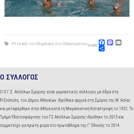
Facebo
Mast
Ema
Ήττα από τον Ολυμπιακό στο Παπαστράτειο
SHARE
Μοιρασ
Ο ΣΥΛΛΟΓΟΣ
Ο Ο Γ.Σ. Απόλλων Σμύρνης είναι γυμναστικός σύλλογος με έδρα στη
Ριζούπολη, του Δήμου Αθηναίων. Ιδρύθηκε αρχικά στη Σμύρνη της Μ. Ασίας
και μεταφέρθηκε στην Αθήνα κατά τη Μικρασιατική Καταστροφή το 1922. Το
Τμήμα Υδατοσφαίρισης του ΓΣ Απόλλων Σμύρνης ιδρύθηκε το 2013 και
συμμετείχε για πρώτη φορά στο πρωτάθλημα της Γ’ Εθνικής το 2014.