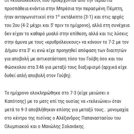
Οι «κυανόλευκοι», που προέρχονταν από την τεράστια
προσπάθεια ενάντια στην Μπρέσια την περασμένη Πέμπτη,
ο
ήταν ανταγωνιστικοί στο 1
οκτάλεπτο (3-1) και στις αρχές
του 2ου (4-2 μέχρι και 5’ πριν το ημίχρονο), αλλά στη συνέχεια
δεν είχαν το καθαρό μυαλό στην επίθεση, αλλά και τις λύσεις
στην άμυνα με τους «ερυθρόλευκους» να κάνουν το 7-2 με τον
Δήμου στα 3’ κι ενώ είχε προηγηθεί απόφαση των διαιτητών
για αποβολή με αντικατάσταση τόσο του Γούβη όσο και του
Φώσκολου στα 3:46 για μεταξύ τους διαξιφισμό (αρχικά είχε
δοθεί απλή αποβολή στον Γούβη).
Το ημίχρονο ολοκληρώθηκε στο 7-3 (είχε μειώσει ο
Καπότσης) με το ματς επί της ουσίας να «τελειώνει» όταν
μετά το 9-3 αποβλήθηκαν επίσης για μεταξύ τους… μονομαχία
στο κέντρο της πισίνας ο Αλέξανδρος Παπαναστασίου του
Ολυμπιακού και ο Μανώλης Σολανάκης.