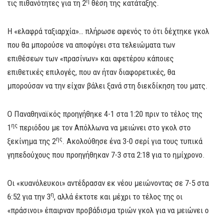
η
τις πιθανότητες για τη 2
θέση της κατάταξης.
Η «ελαφρά ταξιαρχία»… πλήρωσε αφενός το ότι δέχτηκε γκολ
που θα μπορούσε να αποφύγει στα τελειώματα των
επιθέσεων των «πρασίνων» και αφετέρου κάποιες
επιθετικές επιλογές, που αν ήταν διαφορετικές, θα
μπορούσαν να την είχαν βάλει ξανά στη διεκδίκηση του ματς.
Ο Παναθηναϊκός προηγήθηκε 4-1 στα 1:20 πριν το τέλος της
ης
1
περιόδου με τον Απόλλωνα να μειώνει στο γκολ στο
ης
ξεκίνημα της 2
. Ακολούθησε ένα 3-0 σερί για τους τυπικά
γηπεδούχους που προηγήθηκαν 7-3 στα 2:18 για το ημίχρονο.
Οι «κυανόλευκοι» αντέδρασαν εκ νέου μειώνοντας σε 7-5 στα
η
6:52 για την 3
, αλλά έκτοτε και μέχρι το τέλος της οι
«πράσινοι» έπαιρναν προβάδισμα τριών γκολ για να μειώνει ο