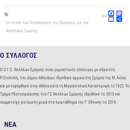
Fac
M
SHARE
Emai
Μ
Ήττα από τον Παναθηναϊκό στο Σεράφειο για τον
Απόλλωνα Σμύρνης
Ο ΣΥΛΛΟΓΟΣ
Ο Ο Γ.Σ. Απόλλων Σμύρνης είναι γυμναστικός σύλλογος με έδρα στη
Ριζούπολη, του Δήμου Αθηναίων. Ιδρύθηκε αρχικά στη Σμύρνη της Μ. Ασίας
και μεταφέρθηκε στην Αθήνα κατά τη Μικρασιατική Καταστροφή το 1922. Το
Τμήμα Υδατοσφαίρισης του ΓΣ Απόλλων Σμύρνης ιδρύθηκε το 2013 και
συμμετείχε για πρώτη φορά στο πρωτάθλημα της Γ’ Εθνικής το 2014.
NEA