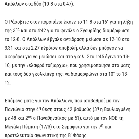
Απόλλων στα δύο (10-8 στα 0:47).
Ο Ράσοβιτς στον παραπάνω έκανε το 11-8 στα 16’’ για τη λήξη
ης
της 3
και στα 4:42 για το φινάλε ο Σγουρίδης διαμόρφωσε
το 12-8. Ο Απόλλων έβγαλε αντίδραση μείωσε σε 12-10 στα
3:31 και στα 2:27 κέρδισε αποβολή, αλλά δεν μπόρεσε να
σκοράρει για να μειώσει και στο γκολ. Στα 1:45 έγινε το 13-
10, με την «ελαφρά ταξιαρχια», που χρησιμοποίησε στο ματς
και τους δύο γκολκίπερ της, να διαμορφώνει στα 10’’ το 13-
12.
Επόμενο ματς για τον Απόλλωνα, που ισοβαθμεί με τον
η
η
Πανιώνιο στην 4
θέση στους 42 βαθμούς (3
η Βουλιαγμένη
ος
με 48 και 2
ο Παναθηναϊκός με 51), αυτό με τον ΝΟΒ τη
η
Μεγάλη Πέμπτη (17/3) στο Σεράφειο για την 7
και
προτελευταία αγωνιστική της Β’ Φάσης.