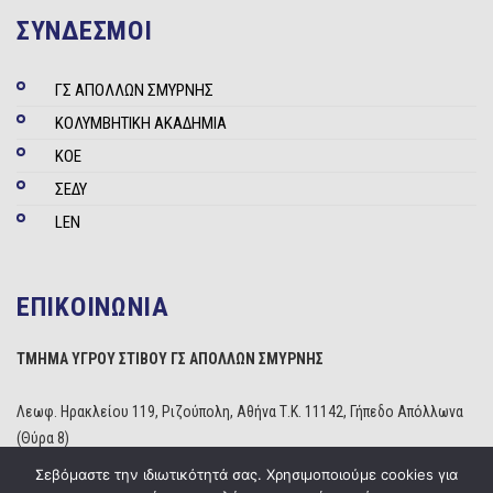
ΣΥΝΔΕΣΜΟΙ
ΓΣ ΑΠΟΛΛΩΝ ΣΜΥΡΝΗΣ
ΚΟΛΥΜΒΗΤΙΚΗ ΑΚΑΔΗΜΙΑ
ΚΟΕ
ΣΕΔΥ
LEN
ΕΠΙΚΟΙΝΩΝΙΑ
ΤΜΗΜΑ ΥΓΡΟΥ ΣΤΙΒΟΥ ΓΣ ΑΠΟΛΛΩΝ ΣΜΥΡΝΗΣ
Λεωφ. Ηρακλείου 119, Ριζούπολη, Αθήνα Τ.Κ. 11142, Γήπεδο Απόλλωνα
(Θύρα 8)
Τηλέφωνο: 210 2529234
Σεβόμαστε την ιδιωτικότητά σας. Χρησιμοποιούμε cookies για
Email:
info@apollonwaterpolo.gr