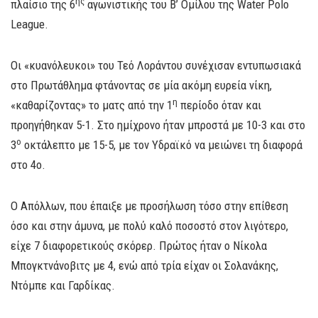
ης
πλαίσιο της 6
αγωνιστικής του Β’ Ομίλου της Water Polo
League.
Οι «κυανόλευκοι» του Τεό Λοράντου συνέχισαν εντυπωσιακά
στο Πρωτάθλημα φτάνοντας σε μία ακόμη ευρεία νίκη,
η
«καθαρίζοντας» το ματς από την 1
περίοδο όταν και
προηγήθηκαν 5-1. Στο ημίχρονο ήταν μπροστά με 10-3 και στο
ο
3
οκτάλεπτο με 15-5, με τον Υδραϊκό να μειώνει τη διαφορά
στο 4ο.
Ο Απόλλων, που έπαιξε με προσήλωση τόσο στην επίθεση
όσο και στην άμυνα, με πολύ καλό ποσοστό στον λιγότερο,
είχε 7 διαφορετικούς σκόρερ. Πρώτος ήταν ο Νίκολα
Μπογκτνάνοβιτς με 4, ενώ από τρία είχαν οι Σολανάκης,
Ντόμπε και Γαρδίκας.