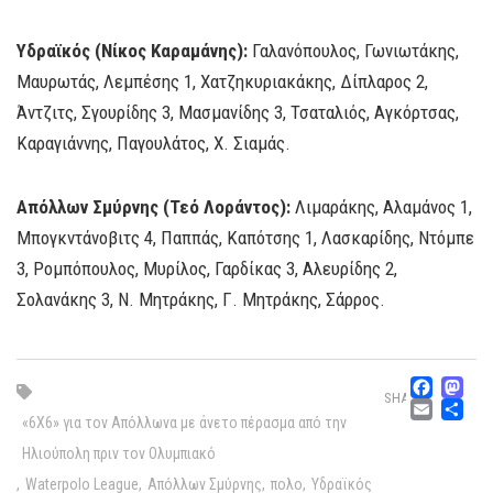
Υδραϊκός (Νίκος Καραμάνης):
Γαλανόπουλος, Γωνιωτάκης,
Μαυρωτάς, Λεμπέσης 1, Χατζηκυριακάκης, Δίπλαρος 2,
Άντζιτς, Σγουρίδης 3, Μασμανίδης 3, Τσαταλιός, Αγκόρτσας,
Καραγιάννης, Παγουλάτος, Χ. Σιαμάς.
Απόλλων Σμύρνης (Τεό Λοράντος):
Λιμαράκης, Αλαμάνος 1,
Μπογκντάνοβιτς 4, Παππάς, Καπότσης 1, Λασκαρίδης, Ντόμπε
3, Ρομπόπουλος, Μυρίλος, Γαρδίκας 3, Αλευρίδης 2,
Σολανάκης 3, Ν. Μητράκης, Γ. Μητράκης, Σάρρος.
Fac
M
SHARE
Emai
Μ
«6Χ6» για τον Απόλλωνα με άνετο πέρασμα από την
Ηλιούπολη πριν τον Ολυμπιακό
,
Waterpolo League
,
Απόλλων Σμύρνης
,
πολο
,
Υδραϊκός