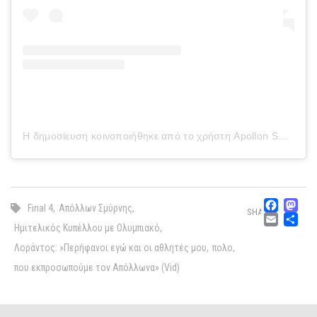
Η δημοσίευση κοινοποιήθηκε από το χρήστη Apollon Smyrnis Water Polo (@apollon_water_polo)
Fac
M
Final 4
,
Απόλλων Σμύρνης
,
SHARE
Emai
Μ
Ημιτελικός Κυπέλλου με Ολυμπιακό
,
Λοράντος: »Περήφανοι εγώ και οι αθλητές μου
,
πολο
,
που εκπροσωπούμε τον Απόλλωνα» (Vid)