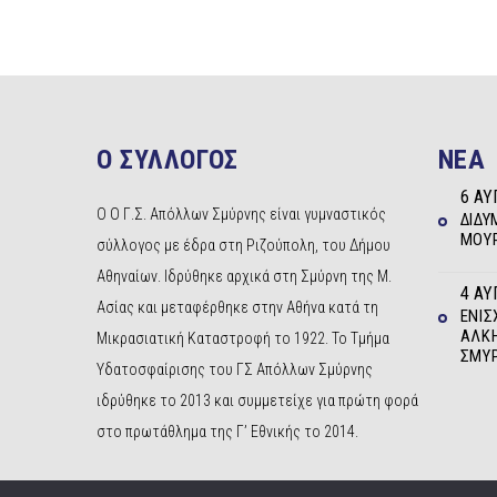
Ο ΣΥΛΛΟΓΟΣ
NEA
6 ΑΥ
Ο Ο Γ.Σ. Απόλλων Σμύρνης είναι γυμναστικός
ΔΊΔΥ
ΜΟΥΡ
σύλλογος με έδρα στη Ριζούπολη, του Δήμου
Αθηναίων. Ιδρύθηκε αρχικά στη Σμύρνη της Μ.
4 ΑΥ
Ασίας και μεταφέρθηκε στην Αθήνα κατά τη
ΕΝΊΣ
ΆΛΚΗ
Μικρασιατική Καταστροφή το 1922. Το Τμήμα
ΣΜΎ
Υδατοσφαίρισης του ΓΣ Απόλλων Σμύρνης
ιδρύθηκε το 2013 και συμμετείχε για πρώτη φορά
στο πρωτάθλημα της Γ’ Εθνικής το 2014.