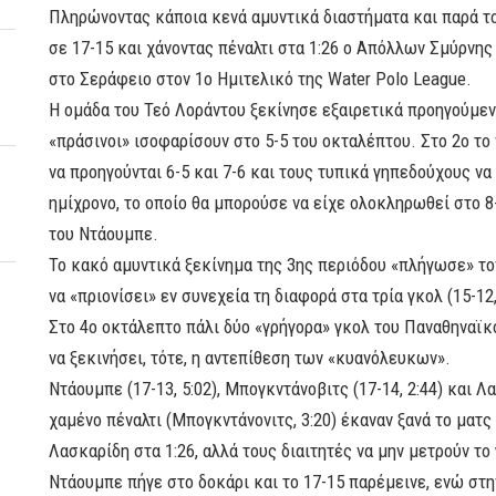
Πληρώνοντας κάποια κενά αμυντικά διαστήματα και παρά το
σε 17-15 και χάνοντας πέναλτι στα 1:26 ο Απόλλων Σμύρνης
στο Σεράφειο στον 1ο Ημιτελικό της Water Polo League.
Η ομάδα του Τεό Λοράντου ξεκίνησε εξαιρετικά προηγούμενη 
«πράσινοι» ισοφαρίσουν στο 5-5 του οκταλέπτου. Στο 2ο τ
να προηγούνται 6-5 και 7-6 και τους τυπικά γηπεδούχους να
ημίχρονο, το οποίο θα μπορούσε να είχε ολοκληρωθεί στο 
του Ντάουμπε.
Το κακό αμυντικά ξεκίνημα της 3ης περιόδου «πλήγωσε» τον
να «πριονίσει» εν συνεχεία τη διαφορά στα τρία γκολ (15-12,
Στο 4ο οκτάλεπτο πάλι δύο «γρήγορα» γκολ του Παναθηναϊκού
να ξεκινήσει, τότε, η αντεπίθεση των «κυανόλευκων».
Ντάουμπε (17-13, 5:02), Μπογκντάνοβιτς (17-14, 2:44) και Λ
χαμένο πέναλτι (Μπογκντάνονιτς, 3:20) έκαναν ξανά το ματς
Λασκαρίδη στα 1:26, αλλά τους διαιτητές να μην μετρούν το
Ντάουμπε πήγε στο δοκάρι και το 17-15 παρέμεινε, ενώ στ