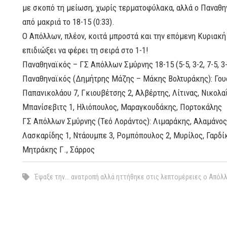
με σκοπό τη μείωση, χωρίς τερματοφύλακα, αλλά ο Παναθη
από μακριά το 18-15 (0:33).
Ο Απόλλων, πλέον, κοιτά μπροστά και την επόμενη Κυριακή 
επιδιώξει να φέρει τη σειρά στο 1-1!
Παναθηναϊκός – ΓΣ Απόλλων Σμύρνης 18-15 (5-5, 3-2, 7-5, 3
Παναθηναϊκός (Δημήτρης Μάζης – Μάκης Βολτυράκης): Γου
Παπανικολάου 7, Γκιουβέτσης 2, Αλβέρτης, Λίτινας, Νικολα
Μπανίσεβιτς 1, Ηλιόπουλος, Μαραγκουδάκης, Πορτοκάλης
ΓΣ Απόλλων Σμύρνης (Τεό Λοράντος): Λιμαράκης, Αλαμάνος 
Λασκαρίδης 1, Ντάουμπε 3, Ρομπόπουλος 2, Μυρίλος, Γαρδί
Μητράκης Γ., Σάρρος
Έψαξε την... ανατροπή αλλά ηττήθηκε στις λεπτομέρειες ο Απόλ