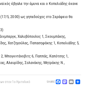
ναϊκός έβγαλε την άμυνα και ο Κοπελιάδης έκανε
(17/5, 20:00) ως γηπεδούχος στο Σεράφειο θα
-3)
άινμπεργκ, Χαλυβόπουλος 1, Σκουμπάκης,
ΐδης, Χατζηγούλας, Παπασηφάκης 1, Κοπελιάδης 5,
2, Μπογκντάνοβιτς 6, Παππάς, Καπότσης 1,
κας, Αλευρίδης, Σολανάκης, Μητράκης Ν.,
Facebook
Mastodon
Email
Μοιρασ
λων στον 1ο Ημιτελικό
SHARE