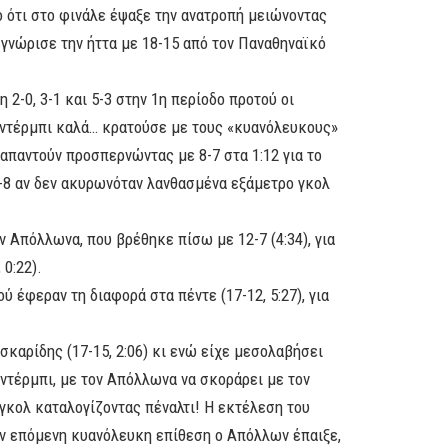
 ότι στο φινάλε έψαξε την ανατροπή μειώνοντας
 γνώρισε την ήττα με 18-15 από τον Παναθηναϊκό
2-0, 3-1 και 5-3 στην 1η περίοδο προτού οι
ο ντέρμπι καλά… κρατούσε με τους «κυανόλευκους»
 απαντούν προσπερνώντας με 8-7 στα 1:12 για το
8-8 αν δεν ακυρωνόταν λανθασμένα εξάμετρο γκολ
 Απόλλωνα, που βρέθηκε πίσω με 12-7 (4:34), για
 0:22).
 έφεραν τη διαφορά στα πέντε (17-12, 5:27), για
ασκαρίδης (17-15, 2:06) κι ενώ είχε μεσολαβήσει
 ντέρμπι, με τον Απόλλωνα να σκοράρει με τον
 γκολ καταλογίζοντας πέναλτι! Η εκτέλεση του
ην επόμενη κυανόλευκη επίθεση ο Απόλλων έπαιξε,