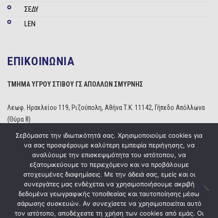
ΣΕΔΥ
LEN
ΕΠΙΚΟΙΝΩΝΙΑ
ΤΜΗΜΑ ΥΓΡΟΥ ΣΤΙΒΟΥ ΓΣ ΑΠΟΛΛΩΝ ΣΜΥΡΝΗΣ
Λεωφ. Ηρακλείου 119, Ριζούπολη, Αθήνα Τ.Κ. 11142, Γήπεδο Απόλλωνα
(Θύρα 8)
Τηλέφωνο: 210 2529234
Σεβόμαστε την ιδιωτικότητά σας. Χρησιμοποιούμε cookies για
Email:
info@apollonwaterpolo.gr
να σας προσφέρουμε καλύτερη εμπειρία περιήγησης, να
Site:
www.apollonwaterpolo.gr
αναλύουμε την επισκεψιμότητα του ιστότοπου, να
εξατομικεύουμε το περιεχόμενο και να προβάλουμε
στοχευμένες διαφημίσεις. Με την άδειά σας, εμείς και οι
συνεργάτες μας ενδέχεται να χρησιμοποιήσουμε ακριβή
δεδομένα γεωγραφικής τοποθεσίας και ταυτοποίησης μέσω
σάρωσης συσκευών. Αν συνεχίσετε να χρησιμοποιείται αυτό
Copyright © 2020
ΓΣ Απόλλων Σμύρνης
Powered by
Five Media
τον ιστότοπο, αποδέχεστε τη χρήση των cookies από εμάς. Οι