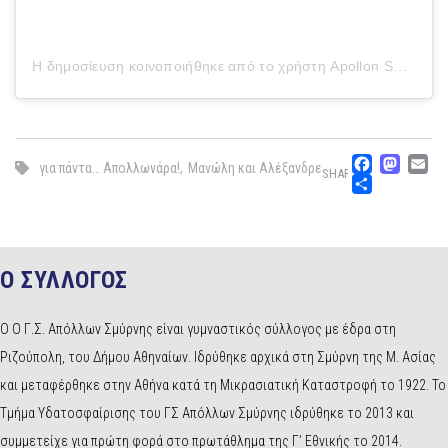
Η δημοσίευση κοινοποιήθηκε από το χρήστη Apollon Smyrnis Water Polo (@apollon_water_polo)
Faceb
Mas
E
για πάντα… Απολλωνάρα!
,
Μανώλη και Αλέξανδρε
SHARE
Μοιρ
Ο ΣΥΛΛΟΓΟΣ
Ο Ο Γ.Σ. Απόλλων Σμύρνης είναι γυμναστικός σύλλογος με έδρα στη
Ριζούπολη, του Δήμου Αθηναίων. Ιδρύθηκε αρχικά στη Σμύρνη της Μ. Ασίας
και μεταφέρθηκε στην Αθήνα κατά τη Μικρασιατική Καταστροφή το 1922. Το
Τμήμα Υδατοσφαίρισης του ΓΣ Απόλλων Σμύρνης ιδρύθηκε το 2013 και
συμμετείχε για πρώτη φορά στο πρωτάθλημα της Γ’ Εθνικής το 2014.