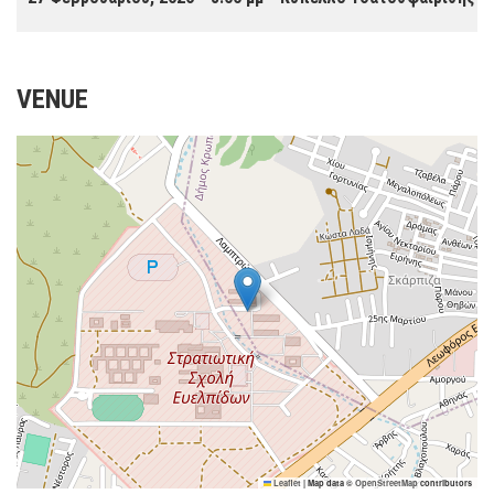
VENUE
Leaflet
|
Map data ©
OpenStreetMap
contributors