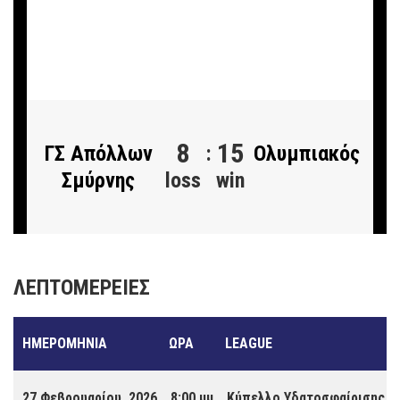
Κολυμβητήριο
Κύπελλο
Στρατιωτικής
Υδατοσφαίρισης
Ανδρών 27 Φεβρουαρίου,
Σχολής
2026 - 8:00 μμ
Ευελπίδων
8
15
ΓΣ Απόλλων
:
Ολυμπιακός
Σμύρνης
loss
win
ΛΕΠΤΟΜΈΡΕΙΕΣ
ΗΜΕΡΟΜΗΝΊΑ
ΏΡΑ
LEAGUE
27 Φεβρουαρίου, 2026
8:00 μμ
Κύπελλο Υδατοσφαίρισης Α