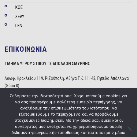
ΚΟΕ
ΣΕΔΥ
LEN
ΕΠΙΚΟΙΝΩΝΙΑ
ΤΜΗΜΑ ΥΓΡΟΥ ΣΤΙΒΟΥ ΓΣ ΑΠΟΛΛΩΝ ΣΜΥΡΝΗΣ
Λεωφ. Ηρακλείου 119, Ριζούπολη, Αθήνα Τ.Κ. 11142, Γήπεδο Απόλλωνα
(Θύρα 8)
Τηλέφωνο: 210 2529234
Σεβόμαστε την ιδιωτικότητά σας. Χρησιμοποιούμε cookies για
Email:
info@apollonwaterpolo.gr
να σας προσφέρουμε καλύτερη εμπειρία περιήγησης, να
Site:
www.apollonwaterpolo.gr
αναλύουμε την επισκεψιμότητα του ιστότοπου, να
εξατομικεύουμε το περιεχόμενο και να προβάλουμε
στοχευμένες διαφημίσεις. Με την άδειά σας, εμείς και οι
συνεργάτες μας ενδέχεται να χρησιμοποιήσουμε ακριβή
δεδομένα γεωγραφικής τοποθεσίας και ταυτοποίησης μέσω