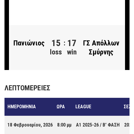
Δημοτικό
Α1 2025-26 / Β' ΦΑΣΗ 18
Κολυμβητήριο Ν.
Φεβρουαρίου, 2026 - 8:00
μμ
Σμύρνης
15
17
Πανιώνιος
:
ΓΣ Απόλλων
loss
win
Σμύρνης
ΛΕΠΤΟΜΈΡΕΙΕΣ
ΗΜΕΡΟΜΗΝΊΑ
ΏΡΑ
LEAGUE
ΣΕΖ
18 Φεβρουαρίου, 2026
8:00 μμ
Α1 2025-26 / Β' ΦΑΣΗ
2025