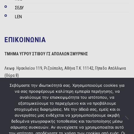
ΣΕΔΥ
LEN
ΕΠΙΚΟΙΝΩΝΙΑ
ΤΜΗΜΑ ΥΓΡΟΥ ΣΤΙΒΟΥ ΓΣ ΑΠΟΛΛΩΝ ΣΜΥΡΝΗΣ
Λεωφ. Ηρακλείου 119, Ριζούπολη, Αθήνα Τ.Κ. 11142, Γήπεδο Απόλλωνα
(Θύρα 8)
Τηλέφωνο: 210 2529234
Σεβόμαστε την ιδιωτικότητά σας. Χρησιμοποιούμε cookies για
Email:
info@apollonwaterpolo.gr
να σας προσφέρουμε καλύτερη εμπειρία περιήγησης, να
Site:
www.apollonwaterpolo.gr
αναλύουμε την επισκεψιμότητα του ιστότοπου, να
εξατομικεύουμε το περιεχόμενο και να προβάλουμε
στοχευμένες διαφημίσεις. Με την άδειά σας, εμείς και οι
συνεργάτες μας ενδέχεται να χρησιμοποιήσουμε ακριβή
δεδομένα γεωγραφικής τοποθεσίας και ταυτοποίησης μέσω
σάρωσης συσκευών. Αν συνεχίσετε να χρησιμοποιείται αυτό
Copyright © 2020
ΓΣ Απόλλων Σμύρνης
Powered by
Five Media
τον ιστότοπο, αποδέχεστε τη χρήση των cookies από εμάς. Οι