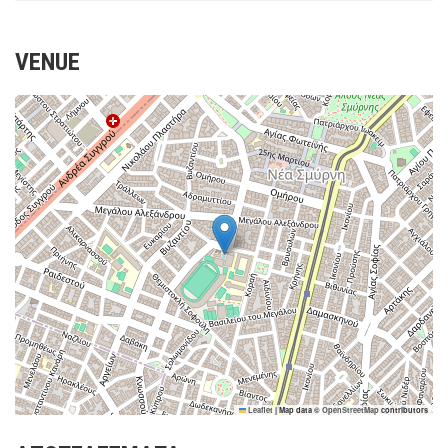
VENUE
Leaflet
|
Map data ©
OpenStreetMap
contributors