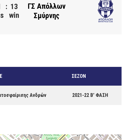
ΓΣ Απόλλων
1
:
13
ss
win
Σμύρνης
E
ΣΕΖΌΝ
ατοσφαίρισης Ανδρών
2021-22 Β' ΦΑΣΗ