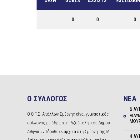
ΘΈΣΗ
GOALS
ASSISTS
EXCLUSION
0
0
0
Ο ΣΥΛΛΟΓΟΣ
NEA
6 ΑΥ
Ο Ο Γ.Σ. Απόλλων Σμύρνης είναι γυμναστικός
ΔΊΔΥ
ΜΟΥΡ
σύλλογος με έδρα στη Ριζούπολη, του Δήμου
Αθηναίων. Ιδρύθηκε αρχικά στη Σμύρνη της Μ.
4 ΑΥ