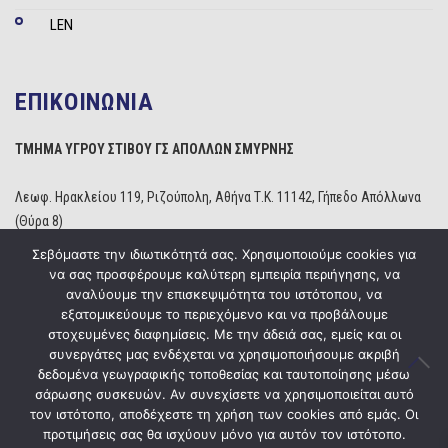
LEN
ΕΠΙΚΟΙΝΩΝΙΑ
ΤΜΗΜΑ ΥΓΡΟΥ ΣΤΙΒΟΥ ΓΣ ΑΠΟΛΛΩΝ ΣΜΥΡΝΗΣ
Λεωφ. Ηρακλείου 119, Ριζούπολη, Αθήνα Τ.Κ. 11142, Γήπεδο Απόλλωνα
(Θύρα 8)
Τηλέφωνο: 210 2529234
Σεβόμαστε την ιδιωτικότητά σας. Χρησιμοποιούμε cookies για
Email:
info@apollonwaterpolo.gr
να σας προσφέρουμε καλύτερη εμπειρία περιήγησης, να
Site:
www.apollonwaterpolo.gr
αναλύουμε την επισκεψιμότητα του ιστότοπου, να
εξατομικεύουμε το περιεχόμενο και να προβάλουμε
στοχευμένες διαφημίσεις. Με την άδειά σας, εμείς και οι
συνεργάτες μας ενδέχεται να χρησιμοποιήσουμε ακριβή
δεδομένα γεωγραφικής τοποθεσίας και ταυτοποίησης μέσω
σάρωσης συσκευών. Αν συνεχίσετε να χρησιμοποιείται αυτό
Copyright © 2020
ΓΣ Απόλλων Σμύρνης
Powered by
Five Media
τον ιστότοπο, αποδέχεστε τη χρήση των cookies από εμάς. Οι
προτιμήσεις σας θα ισχύουν μόνο για αυτόν τον ιστότοπο.