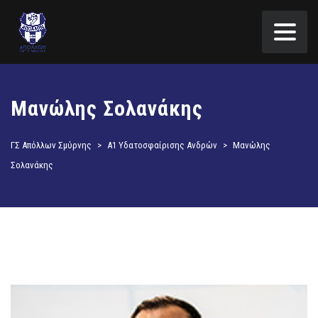
Μανώλης Σολανάκης
ΓΣ Απόλλων Σμύρνης
>
Α1 Υδατοσφαίρισης Ανδρών
>
Μανώλης
Σολανάκης