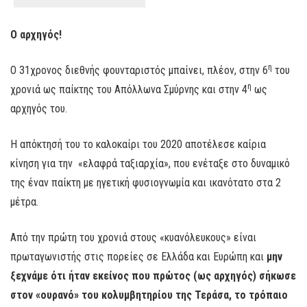
Ο αρχηγός!
η
Ο 31χρονος διεθνής φουνταριστός μπαίνει, πλέον, στην 6
του
η
χρονιά ως παίκτης του Απόλλωνα Σμύρνης και στην 4
ως
αρχηγός του.
Η απόκτησή του το καλοκαίρι του 2020 αποτέλεσε καίρια
κίνηση για την «ελαφρά ταξιαρχία», που ενέταξε στο δυναμικό
της έναν παίκτη με ηγετική φυσιογνωμία και ικανότατο στα 2
μέτρα.
Από την πρώτη του χρονιά στους «κυανόλευκους» είναι
πρωταγωνιστής στις πορείες σε Ελλάδα και Ευρώπη και
μην
ξεχνάμε ότι ήταν εκείνος που πρώτος (ως αρχηγός) σήκωσε
στον «ουρανό» του κολυμβητηρίου της Τεράσα, το τρόπαιο