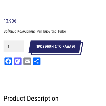
13.90
€
Βοήθημα Κολύμβησης Pull Buoy της Turbo
Βοήθημα
ΠΡΟΣΘΉΚΗ ΣΤΟ ΚΑΛΆΘΙ
Κολύμβησης
Pull
Facebook
Mastodon
Email
Μοιραστείτε
Buoy
TURBO
ποσότητα
ΠΕΡΙΓΡΑΦΉ
Product Description