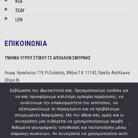
ΚΟΕ
ΣΕΔΥ
LEN
ΕΠΙΚΟΙΝΩΝΙΑ
ΤΜΗΜΑ ΥΓΡΟΥ ΣΤΙΒΟΥ ΓΣ ΑΠΟΛΛΩΝ ΣΜΥΡΝΗΣ
Λεωφ. Ηρακλείου 119, Ριζούπολη, Αθήνα Τ.Κ. 11142, Γήπεδο Απόλλωνα
(Θύρα 8)
Τηλέφωνο: 210 2529234
Σεβόμαστε την ιδιωτικότητά σας. Χρησιμοποιούμε cookies για
Email:
info@apollonwaterpolo.gr
να σας προσφέρουμε καλύτερη εμπειρία περιήγησης, να
Site:
www.apollonwaterpolo.gr
αναλύουμε την επισκεψιμότητα του ιστότοπου, να
εξατομικεύουμε το περιεχόμενο και να προβάλουμε
στοχευμένες διαφημίσεις. Με την άδειά σας, εμείς και οι
συνεργάτες μας ενδέχεται να χρησιμοποιήσουμε ακριβή
δεδομένα γεωγραφικής τοποθεσίας και ταυτοποίησης μέσω
σάρωσης συσκευών. Αν συνεχίσετε να χρησιμοποιείται αυτό
Copyright © 2020
ΓΣ Απόλλων Σμύρνης
Powered by
Five Media