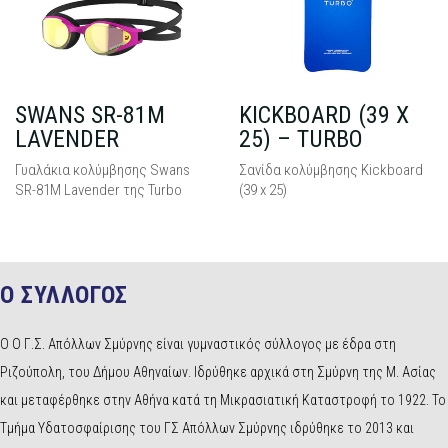
.90
SWANS SR-81M
€
34.90
KICKBOARD (39 X
€
2
LAVENDER
25) – TURBO
Γυαλάκια κολύμβησης Swans
Σανίδα κολύμβησης Kickboard
SR-81M Lavender της Turbo
(39 x 25)
Ο ΣΥΛΛΟΓΟΣ
Ο Ο Γ.Σ. Απόλλων Σμύρνης είναι γυμναστικός σύλλογος με έδρα στη
Ριζούπολη, του Δήμου Αθηναίων. Ιδρύθηκε αρχικά στη Σμύρνη της Μ. Ασίας
και μεταφέρθηκε στην Αθήνα κατά τη Μικρασιατική Καταστροφή το 1922. Το
Τμήμα Υδατοσφαίρισης του ΓΣ Απόλλων Σμύρνης ιδρύθηκε το 2013 και