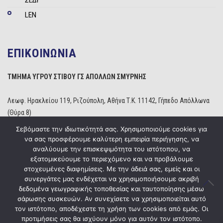
ΣΕΔΥ
LEN
ΕΠΙΚΟΙΝΩΝΙΑ
ΤΜΗΜΑ ΥΓΡΟΥ ΣΤΙΒΟΥ ΓΣ ΑΠΟΛΛΩΝ ΣΜΥΡΝΗΣ
Λεωφ. Ηρακλείου 119, Ριζούπολη, Αθήνα Τ.Κ. 11142, Γήπεδο Απόλλωνα
(Θύρα 8)
Τηλέφωνο: 210 2529234
Σεβόμαστε την ιδιωτικότητά σας. Χρησιμοποιούμε cookies για
Email:
info@apollonwaterpolo.gr
να σας προσφέρουμε καλύτερη εμπειρία περιήγησης, να
Site:
www.apollonwaterpolo.gr
αναλύουμε την επισκεψιμότητα του ιστότοπου, να
εξατομικεύουμε το περιεχόμενο και να προβάλουμε
στοχευμένες διαφημίσεις. Με την άδειά σας, εμείς και οι
συνεργάτες μας ενδέχεται να χρησιμοποιήσουμε ακριβή
δεδομένα γεωγραφικής τοποθεσίας και ταυτοποίησης μέσω
σάρωσης συσκευών. Αν συνεχίσετε να χρησιμοποιείται αυτό
Copyright © 2020
ΓΣ Απόλλων Σμύρνης
Powered by
Five Media
τον ιστότοπο, αποδέχεστε τη χρήση των cookies από εμάς. Οι
προτιμήσεις σας θα ισχύουν μόνο για αυτόν τον ιστότοπο.