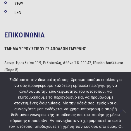
ΣΕΔΥ
LEN
ΕΠΙΚΟΙΝΩΝΙΑ
ΤΜΗΜΑ ΥΓΡΟΥ ΣΤΙΒΟΥ ΓΣ ΑΠΟΛΛΩΝ ΣΜΥΡΝΗΣ
Λεωφ. Ηρακλείου 119, Ριζούπολη, Αθήνα Τ.Κ. 11142, Γήπεδο Απόλλωνα
(Θύρα 8)
Τηλέφωνο: 210 2529234
Σεβόμαστε την ιδιωτικότητά σας. Χρησιμοποιούμε cookies για
Email:
info@apollonwaterpolo.gr
να σας προσφέρουμε καλύτερη εμπειρία περιήγησης, να
Site:
www.apollonwaterpolo.gr
αναλύουμε την επισκεψιμότητα του ιστότοπου, να
εξατομικεύουμε το περιεχόμενο και να προβάλουμε
στοχευμένες διαφημίσεις. Με την άδειά σας, εμείς και οι
συνεργάτες μας ενδέχεται να χρησιμοποιήσουμε ακριβή
δεδομένα γεωγραφικής τοποθεσίας και ταυτοποίησης μέσω
σάρωσης συσκευών. Αν συνεχίσετε να χρησιμοποιείται αυτό
Copyright © 2020
ΓΣ Απόλλων Σμύρνης
Powered by
Five Media
τον ιστότοπο, αποδέχεστε τη χρήση των cookies από εμάς. Οι