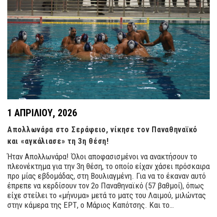
1 ΑΠΡΙΛΊΟΥ, 2026
Απολλωνάρα στο Σεράφειο, νίκησε τον Παναθηναϊκό
και «αγκάλιασε» τη 3η θέση!
Ήταν Απολλωνάρα! Όλοι αποφασισμένοι να ανακτήσουν το
πλεονέκτημα για την 3η θέση, το οποίο είχαν χάσει πρόσκαιρα
προ μίας εβδομάδας, στη Βουλιαγμένη. Για να το έκαναν αυτό
έπρεπε να κερδίσουν τον 2ο Παναθηναϊκό (57 βαθμοί), όπως
είχε στείλει το «μήνυμα» μετά το ματς του Λαιμού, μιλώντας
στην κάμερα της ΕΡΤ, ο Μάριος Καπότσης. Και το…