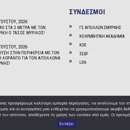
ΣΥΝΔΕΣΜΟΙ
ΓΟΎΣΤΟΥ, 2026
ΜΟ ΣΤΑ 2 ΜΈΤΡΑ ΜΕ ΤΟΝ
ΓΣ ΑΠΟΛΛΩΝ ΣΜΥΡΝΗΣ
ΊΚΗ Ο ΤΆΣΟΣ ΜΥΡΊΛΟΣ!
ΚΟΛΥΜΒΗΤΙΚΗ ΑΚΑΔΗΜΙΑ
ΚΟΕ
ΓΟΎΣΤΟΥ, 2026
ΧΥΣΗ ΣΤΗΝ ΠΕΡΙΦΈΡΕΙΑ ΜΕ ΤΟΝ
ΣΕΔΥ
 ΛΟΡΆΝΤΟ ΓΙΑ ΤΟΝ ΑΠΌΛΛΩΝΑ
LEN
ΡΝΗΣ!
α σας προσφέρουμε καλύτερη εμπειρία περιήγησης, να αναλύουμε την ε
 εμείς και οι συνεργάτες μας ενδέχεται να χρησιμοποιήσουμε ακριβή 
Copyright © 2020
ΓΣ Απόλλων Σμύρνης
Powered by
Five Media
 τον ιστότοπο, αποδέχεστε τη χρήση των cookies από εμάς. Οι προτιμή
Εντάξει