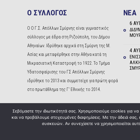
Ο ΣΥΛΛΟΓΟΣ
NEA
6 ΑΥ
Ο Ο Γ.Σ. Απόλλων Σμύρνης είναι γυμναστικός
ΔΊΔΥ
ΜΟΥΡ
σύλλογος με έδρα στη Ριζούπολη, του Δήμου
Αθηναίων. Ιδρύθηκε αρχικά στη Σμύρνη της Μ.
4 ΑΥ
Ασίας και μεταφέρθηκε στην Αθήνα κατά τη
ΕΝΊΣ
ΆΛΚΗ
Μικρασιατική Καταστροφή το 1922. Το Τμήμα
ΣΜΎ
Υδατοσφαίρισης του ΓΣ Απόλλων Σμύρνης
ιδρύθηκε το 2013 και συμμετείχε για πρώτη φορά
στο πρωτάθλημα της Γ’ Εθνικής το 2014.
Σεβόμαστε την ιδιωτικότητά σας. Χρησιμοποιούμε cookies για ν
και να προβάλουμε στοχευμένες διαφημίσεις. Με την άδειά σας,
συσκευών. Αν συνεχίσετε να χρησιμοποιείται αυτό