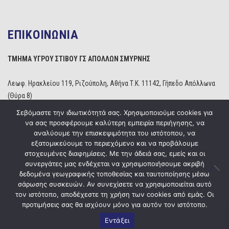
ΕΠΙΚΟΙΝΩΝΙΑ
ΤΜΗΜΑ ΥΓΡΟΥ ΣΤΙΒΟΥ ΓΣ ΑΠΟΛΛΩΝ ΣΜΥΡΝΗΣ
Λεωφ. Ηρακλείου 119, Ριζούπολη, Αθήνα Τ.Κ. 11142, Γήπεδο Απόλλωνα
(Θύρα 8)
Τηλέφωνο: 210 2529234
Σεβόμαστε την ιδιωτικότητά σας. Χρησιμοποιούμε cookies για
Email:
info@apollonwaterpolo.gr
να σας προσφέρουμε καλύτερη εμπειρία περιήγησης, να
Site:
www.apollonwaterpolo.gr
αναλύουμε την επισκεψιμότητα του ιστότοπου, να
εξατομικεύουμε το περιεχόμενο και να προβάλουμε
στοχευμένες διαφημίσεις. Με την άδειά σας, εμείς και οι
συνεργάτες μας ενδέχεται να χρησιμοποιήσουμε ακριβή
δεδομένα γεωγραφικής τοποθεσίας και ταυτοποίησης μέσω
σάρωσης συσκευών. Αν συνεχίσετε να χρησιμοποιείται αυτό
Copyright © 2020
ΓΣ Απόλλων Σμύρνης
Powered by
Five Media
τον ιστότοπο, αποδέχεστε τη χρήση των cookies από εμάς. Οι
προτιμήσεις σας θα ισχύουν μόνο για αυτόν τον ιστότοπο.
Εντάξει