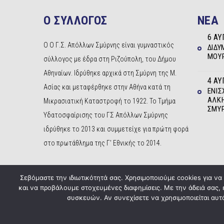
Ο ΣΥΛΛΟΓΟΣ
NEA
6 ΑΥ
Ο Ο Γ.Σ. Απόλλων Σμύρνης είναι γυμναστικός
ΔΊΔΥ
ΜΟΥΡ
σύλλογος με έδρα στη Ριζούπολη, του Δήμου
Αθηναίων. Ιδρύθηκε αρχικά στη Σμύρνη της Μ.
4 ΑΥ
Ασίας και μεταφέρθηκε στην Αθήνα κατά τη
ΕΝΊΣ
ΆΛΚΗ
Μικρασιατική Καταστροφή το 1922. Το Τμήμα
ΣΜΎ
Υδατοσφαίρισης του ΓΣ Απόλλων Σμύρνης
ιδρύθηκε το 2013 και συμμετείχε για πρώτη φορά
στο πρωτάθλημα της Γ’ Εθνικής το 2014.
Σεβόμαστε την ιδιωτικότητά σας. Χρησιμοποιούμε cookies για ν
και να προβάλουμε στοχευμένες διαφημίσεις. Με την άδειά σας,
συσκευών. Αν συνεχίσετε να χρησιμοποιείται αυτό