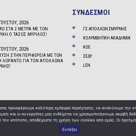
ΣΥΝΔΕΣΜΟΙ
ΓΟΎΣΤΟΥ, 2026
ΜΟ ΣΤΑ 2 ΜΈΤΡΑ ΜΕ ΤΟΝ
ΓΣ ΑΠΟΛΛΩΝ ΣΜΥΡΝΗΣ
ΊΚΗ Ο ΤΆΣΟΣ ΜΥΡΊΛΟΣ!
ΚΟΛΥΜΒΗΤΙΚΗ ΑΚΑΔΗΜΙΑ
ΚΟΕ
ΓΟΎΣΤΟΥ, 2026
ΧΥΣΗ ΣΤΗΝ ΠΕΡΙΦΈΡΕΙΑ ΜΕ ΤΟΝ
ΣΕΔΥ
 ΛΟΡΆΝΤΟ ΓΙΑ ΤΟΝ ΑΠΌΛΛΩΝΑ
LEN
ΡΝΗΣ!
α σας προσφέρουμε καλύτερη εμπειρία περιήγησης, να αναλύουμε την ε
 εμείς και οι συνεργάτες μας ενδέχεται να χρησιμοποιήσουμε ακριβή 
Copyright © 2020
ΓΣ Απόλλων Σμύρνης
Powered by
Five Media
 τον ιστότοπο, αποδέχεστε τη χρήση των cookies από εμάς. Οι προτιμή
Εντάξει