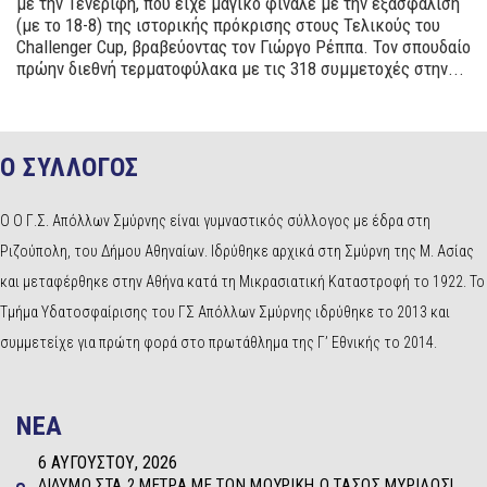
με την Τενερίφη, που είχε μαγικό φινάλε με την εξασφάλιση
(με το 18-8) της ιστορικής πρόκρισης στους Τελικούς του
Challenger Cup, βραβεύοντας τον Γιώργο Ρέππα. Τον σπουδαίο
πρώην διεθνή τερματοφύλακα με τις 318 συμμετοχές στην...
Ο ΣΥΛΛΟΓΟΣ
Ο Ο Γ.Σ. Απόλλων Σμύρνης είναι γυμναστικός σύλλογος με έδρα στη
Ριζούπολη, του Δήμου Αθηναίων. Ιδρύθηκε αρχικά στη Σμύρνη της Μ. Ασίας
και μεταφέρθηκε στην Αθήνα κατά τη Μικρασιατική Καταστροφή το 1922. Το
Τμήμα Υδατοσφαίρισης του ΓΣ Απόλλων Σμύρνης ιδρύθηκε το 2013 και
συμμετείχε για πρώτη φορά στο πρωτάθλημα της Γ’ Εθνικής το 2014.
NEA
6 ΑΥΓΟΎΣΤΟΥ, 2026
ΔΊΔΥΜΟ ΣΤΑ 2 ΜΈΤΡΑ ΜΕ ΤΟΝ ΜΟΥΡΊΚΗ Ο ΤΆΣΟΣ ΜΥΡΊΛΟΣ!