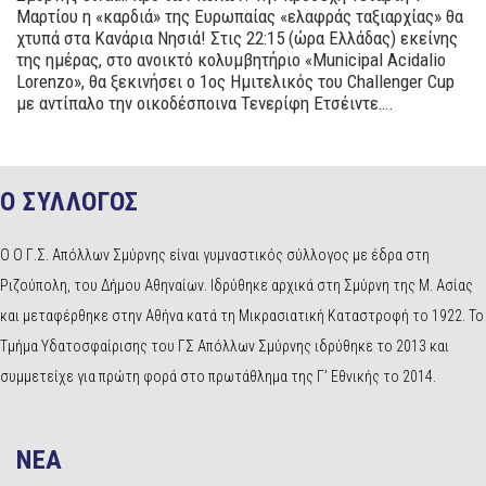
Μαρτίου η «καρδιά» της Ευρωπαίας «ελαφράς ταξιαρχίας» θα
χτυπά στα Κανάρια Νησιά! Στις 22:15 (ώρα Ελλάδας) εκείνης
της ημέρας, στο ανοικτό κολυμβητήριο «Municipal Acidalio
Lorenzo», θα ξεκινήσει ο 1ος Ημιτελικός του Challenger Cup
με αντίπαλο την οικοδέσποινα Τενερίφη Ετσέιντε….
Ο ΣΥΛΛΟΓΟΣ
Ο Ο Γ.Σ. Απόλλων Σμύρνης είναι γυμναστικός σύλλογος με έδρα στη
Ριζούπολη, του Δήμου Αθηναίων. Ιδρύθηκε αρχικά στη Σμύρνη της Μ. Ασίας
και μεταφέρθηκε στην Αθήνα κατά τη Μικρασιατική Καταστροφή το 1922. Το
Τμήμα Υδατοσφαίρισης του ΓΣ Απόλλων Σμύρνης ιδρύθηκε το 2013 και
συμμετείχε για πρώτη φορά στο πρωτάθλημα της Γ’ Εθνικής το 2014.
NEA