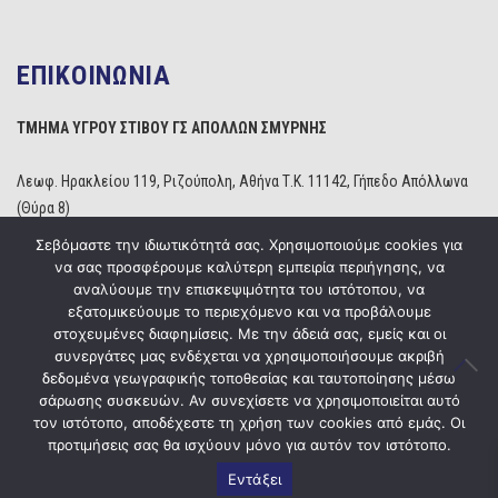
ΕΠΙΚΟΙΝΩΝΙΑ
ΤΜΗΜΑ ΥΓΡΟΥ ΣΤΙΒΟΥ ΓΣ ΑΠΟΛΛΩΝ ΣΜΥΡΝΗΣ
Λεωφ. Ηρακλείου 119, Ριζούπολη, Αθήνα Τ.Κ. 11142, Γήπεδο Απόλλωνα
(Θύρα 8)
Τηλέφωνο: 210 2529234
Σεβόμαστε την ιδιωτικότητά σας. Χρησιμοποιούμε cookies για
Email:
info@apollonwaterpolo.gr
να σας προσφέρουμε καλύτερη εμπειρία περιήγησης, να
Site:
www.apollonwaterpolo.gr
αναλύουμε την επισκεψιμότητα του ιστότοπου, να
εξατομικεύουμε το περιεχόμενο και να προβάλουμε
στοχευμένες διαφημίσεις. Με την άδειά σας, εμείς και οι
συνεργάτες μας ενδέχεται να χρησιμοποιήσουμε ακριβή
δεδομένα γεωγραφικής τοποθεσίας και ταυτοποίησης μέσω
σάρωσης συσκευών. Αν συνεχίσετε να χρησιμοποιείται αυτό
Copyright © 2020
ΓΣ Απόλλων Σμύρνης
Powered by
Five Media
τον ιστότοπο, αποδέχεστε τη χρήση των cookies από εμάς. Οι
προτιμήσεις σας θα ισχύουν μόνο για αυτόν τον ιστότοπο.
Εντάξει