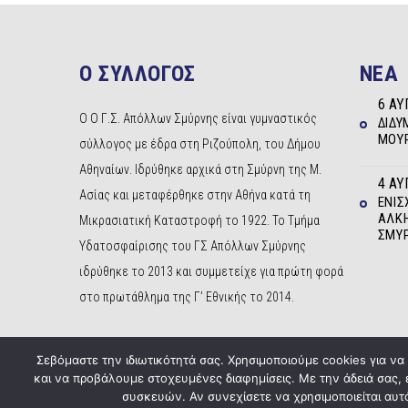
Ο ΣΥΛΛΟΓΟΣ
NEA
6 ΑΥ
Ο Ο Γ.Σ. Απόλλων Σμύρνης είναι γυμναστικός
ΔΊΔΥ
ΜΟΥΡ
σύλλογος με έδρα στη Ριζούπολη, του Δήμου
Αθηναίων. Ιδρύθηκε αρχικά στη Σμύρνη της Μ.
4 ΑΥ
Ασίας και μεταφέρθηκε στην Αθήνα κατά τη
ΕΝΊΣ
ΆΛΚΗ
Μικρασιατική Καταστροφή το 1922. Το Τμήμα
ΣΜΎ
Υδατοσφαίρισης του ΓΣ Απόλλων Σμύρνης
ιδρύθηκε το 2013 και συμμετείχε για πρώτη φορά
στο πρωτάθλημα της Γ’ Εθνικής το 2014.
Σεβόμαστε την ιδιωτικότητά σας. Χρησιμοποιούμε cookies για ν
και να προβάλουμε στοχευμένες διαφημίσεις. Με την άδειά σας,
συσκευών. Αν συνεχίσετε να χρησιμοποιείται αυτό