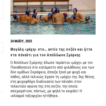
24 ΜΑΪ́ΟΥ, 2025
Μεγάλη «μάχη» στο… αντίο της σεζόν και ήττα
στα πέναλτι για τον Απόλλωνα Σμύρνης
Ο Απόλλων Σμύρνης έδωσε τεράστια «μάχη» με τον
Παναθηναϊκό στο κατάμεστο από φιλάθλους και των
δύο ομάδων Σεράφειο, έπαιξε ξανά με ψυχή και
πάθος, αλλά τελικώς έχασε τη «μάχη» της 3ης θέσης
στη ψυχοφθόρο διαδικασία των πέναλτι στον
τελευταίο αγώνα της στη σεζόν, την οποία
αποχαιρέτισε, πάντως, με ψηλά το κεφάλι! Η
«ελαφρά ταξιαρχία» ηττήθηκε…