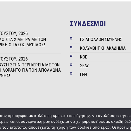
ΣΥΝΔΕΣΜΟΙ
ΓΟΎΣΤΟΥ, 2026
ΜΟ ΣΤΑ 2 ΜΈΤΡΑ ΜΕ ΤΟΝ
ΓΣ ΑΠΟΛΛΩΝ ΣΜΥΡΝΗΣ
ΊΚΗ Ο ΤΆΣΟΣ ΜΥΡΊΛΟΣ!
ΚΟΛΥΜΒΗΤΙΚΗ ΑΚΑΔΗΜΙΑ
ΚΟΕ
ΓΟΎΣΤΟΥ, 2026
ΧΥΣΗ ΣΤΗΝ ΠΕΡΙΦΈΡΕΙΑ ΜΕ ΤΟΝ
ΣΕΔΥ
 ΛΟΡΆΝΤΟ ΓΙΑ ΤΟΝ ΑΠΌΛΛΩΝΑ
LEN
ΡΝΗΣ!
α σας προσφέρουμε καλύτερη εμπειρία περιήγησης, να αναλύουμε την ε
 εμείς και οι συνεργάτες μας ενδέχεται να χρησιμοποιήσουμε ακριβή 
Copyright © 2020
ΓΣ Απόλλων Σμύρνης
Powered by
Five Media
 τον ιστότοπο, αποδέχεστε τη χρήση των cookies από εμάς. Οι προτιμή