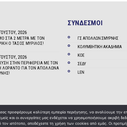
ΣΥΝΔΕΣΜΟΙ
ΓΟΎΣΤΟΥ, 2026
ΜΟ ΣΤΑ 2 ΜΈΤΡΑ ΜΕ ΤΟΝ
ΓΣ ΑΠΟΛΛΩΝ ΣΜΥΡΝΗΣ
ΊΚΗ Ο ΤΆΣΟΣ ΜΥΡΊΛΟΣ!
ΚΟΛΥΜΒΗΤΙΚΗ ΑΚΑΔΗΜΙΑ
ΚΟΕ
ΓΟΎΣΤΟΥ, 2026
ΧΥΣΗ ΣΤΗΝ ΠΕΡΙΦΈΡΕΙΑ ΜΕ ΤΟΝ
ΣΕΔΥ
 ΛΟΡΆΝΤΟ ΓΙΑ ΤΟΝ ΑΠΌΛΛΩΝΑ
LEN
ΡΝΗΣ!
α σας προσφέρουμε καλύτερη εμπειρία περιήγησης, να αναλύουμε την ε
 εμείς και οι συνεργάτες μας ενδέχεται να χρησιμοποιήσουμε ακριβή 
Copyright © 2020
ΓΣ Απόλλων Σμύρνης
Powered by
Five Media
 τον ιστότοπο, αποδέχεστε τη χρήση των cookies από εμάς. Οι προτιμή