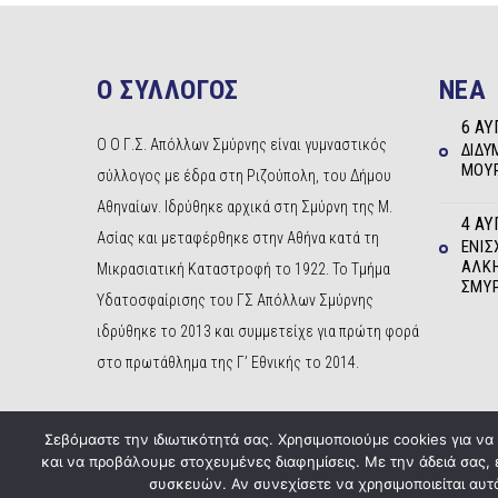
Ο ΣΥΛΛΟΓΟΣ
NEA
6 ΑΥ
Ο Ο Γ.Σ. Απόλλων Σμύρνης είναι γυμναστικός
ΔΊΔΥ
ΜΟΥΡ
σύλλογος με έδρα στη Ριζούπολη, του Δήμου
Αθηναίων. Ιδρύθηκε αρχικά στη Σμύρνη της Μ.
4 ΑΥ
Ασίας και μεταφέρθηκε στην Αθήνα κατά τη
ΕΝΊΣ
ΆΛΚΗ
Μικρασιατική Καταστροφή το 1922. Το Τμήμα
ΣΜΎ
Υδατοσφαίρισης του ΓΣ Απόλλων Σμύρνης
ιδρύθηκε το 2013 και συμμετείχε για πρώτη φορά
στο πρωτάθλημα της Γ’ Εθνικής το 2014.
Σεβόμαστε την ιδιωτικότητά σας. Χρησιμοποιούμε cookies για ν
και να προβάλουμε στοχευμένες διαφημίσεις. Με την άδειά σας,
συσκευών. Αν συνεχίσετε να χρησιμοποιείται αυτό