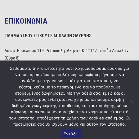
ΕΠΙΚΟΙΝΩΝΙΑ
ΤΜΗΜΑ ΥΓΡΟΥ ΣΤΙΒΟΥ ΓΣ ΑΠΟΛΛΩΝ ΣΜΥΡΝΗΣ
Λεωφ. Ηρακλείου 119, Ριζούπολη, Αθήνα Τ.Κ. 11142, Γήπεδο Απόλλωνα
(Θύρα 8)
Τηλέφωνο: 210 2529234
Σεβόμαστε την ιδιωτικότητά σας. Χρησιμοποιούμε cookies για
Email:
info@apollonwaterpolo.gr
να σας προσφέρουμε καλύτερη εμπειρία περιήγησης, να
Site:
www.apollonwaterpolo.gr
αναλύουμε την επισκεψιμότητα του ιστότοπου, να
εξατομικεύουμε το περιεχόμενο και να προβάλουμε
στοχευμένες διαφημίσεις. Με την άδειά σας, εμείς και οι
συνεργάτες μας ενδέχεται να χρησιμοποιήσουμε ακριβή
δεδομένα γεωγραφικής τοποθεσίας και ταυτοποίησης μέσω
σάρωσης συσκευών. Αν συνεχίσετε να χρησιμοποιείται αυτό
Copyright © 2020
ΓΣ Απόλλων Σμύρνης
Powered by
Five Media
τον ιστότοπο, αποδέχεστε τη χρήση των cookies από εμάς. Οι
προτιμήσεις σας θα ισχύουν μόνο για αυτόν τον ιστότοπο.
Εντάξει