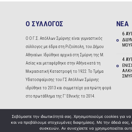
Ο ΣΥΛΛΟΓΟΣ
NEA
6 ΑΥ
Ο Ο Γ.Σ. Απόλλων Σμύρνης είναι γυμναστικός
ΔΊΔΥ
ΜΟΥΡ
σύλλογος με έδρα στη Ριζούπολη, του Δήμου
Αθηναίων. Ιδρύθηκε αρχικά στη Σμύρνη της Μ.
4 ΑΥ
Ασίας και μεταφέρθηκε στην Αθήνα κατά τη
ΕΝΊΣ
ΆΛΚΗ
Μικρασιατική Καταστροφή το 1922. Το Τμήμα
ΣΜΎ
Υδατοσφαίρισης του ΓΣ Απόλλων Σμύρνης
ιδρύθηκε το 2013 και συμμετείχε για πρώτη φορά
στο πρωτάθλημα της Γ’ Εθνικής το 2014.
Σεβόμαστε την ιδιωτικότητά σας. Χρησιμοποιούμε cookies για ν
και να προβάλουμε στοχευμένες διαφημίσεις. Με την άδειά σας,
συσκευών. Αν συνεχίσετε να χρησιμοποιείται αυτό