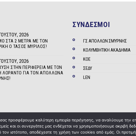
ΣΥΝΔΕΣΜΟΙ
ΓΟΎΣΤΟΥ, 2026
ΜΟ ΣΤΑ 2 ΜΈΤΡΑ ΜΕ ΤΟΝ
ΓΣ ΑΠΟΛΛΩΝ ΣΜΥΡΝΗΣ
ΊΚΗ Ο ΤΆΣΟΣ ΜΥΡΊΛΟΣ!
ΚΟΛΥΜΒΗΤΙΚΗ ΑΚΑΔΗΜΙΑ
ΚΟΕ
ΓΟΎΣΤΟΥ, 2026
ΧΥΣΗ ΣΤΗΝ ΠΕΡΙΦΈΡΕΙΑ ΜΕ ΤΟΝ
ΣΕΔΥ
 ΛΟΡΆΝΤΟ ΓΙΑ ΤΟΝ ΑΠΌΛΛΩΝΑ
LEN
ΡΝΗΣ!
α σας προσφέρουμε καλύτερη εμπειρία περιήγησης, να αναλύουμε την ε
 εμείς και οι συνεργάτες μας ενδέχεται να χρησιμοποιήσουμε ακριβή 
Copyright © 2020
ΓΣ Απόλλων Σμύρνης
Powered by
Five Media
 τον ιστότοπο, αποδέχεστε τη χρήση των cookies από εμάς. Οι προτιμή