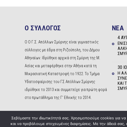
Ο ΣΥΛΛΟΓΟΣ
NEA
4 ΑΥ
Ο Ο Γ.Σ. Απόλλων Σμύρνης είναι γυμναστικός
ΕΝΊΣ
ΆΛΚΗ
σύλλογος με έδρα στη Ριζούπολη, του Δήμου
ΣΜΎ
Αθηναίων. Ιδρύθηκε αρχικά στη Σμύρνη της Μ.
Ασίας και μεταφέρθηκε στην Αθήνα κατά τη
30 Ι
Η Α
Μικρασιατική Καταστροφή το 1922. Το Τμήμα
ΣΥΝΕ
Υδατοσφαίρισης του ΓΣ Απόλλων Σμύρνης
ΚΑΙ 
ΣΜΎ
ιδρύθηκε το 2013 και συμμετείχε για πρώτη φορά
στο πρωτάθλημα της Γ’ Εθνικής το 2014.
Σεβόμαστε την ιδιωτικότητά σας. Χρησιμοποιούμε cookies για ν
και να προβάλουμε στοχευμένες διαφημίσεις. Με την άδειά σας,