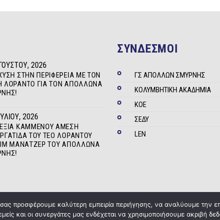
ΣΥΝΔΕΣΜΟΙ
ΓΟΎΣΤΟΥ, 2026
ΧΥΣΗ ΣΤΗΝ ΠΕΡΙΦΈΡΕΙΑ ΜΕ ΤΟΝ
ΓΣ ΑΠΟΛΛΩΝ ΣΜΥΡΝΗΣ
 ΛΟΡΆΝΤΟ ΓΙΑ ΤΟΝ ΑΠΌΛΛΩΝΑ
ΚΟΛΥΜΒΗΤΙΚΗ ΑΚΑΔΗΜΙΑ
ΡΝΗΣ!
ΚΟΕ
ΟΥΛΊΟΥ, 2026
ΣΕΔΥ
ΛΕΞΊΑ ΚΑΜΜΈΝΟΥ ΆΜΕΣΗ
LEN
ΡΓΆΤΙΔΑ ΤΟΥ ΤΕΌ ΛΟΡΆΝΤΟΥ
ΤΙΜ ΜΆΝΑΤΖΕΡ ΤΟΥ ΑΠΌΛΛΩΝΑ
ΡΝΗΣ!
α σας προσφέρουμε καλύτερη εμπειρία περιήγησης, να αναλύουμε την ε
 εμείς και οι συνεργάτες μας ενδέχεται να χρησιμοποιήσουμε ακριβή 
Copyright © 2020
ΓΣ Απόλλων Σμύρνης
Powered by
Five Media